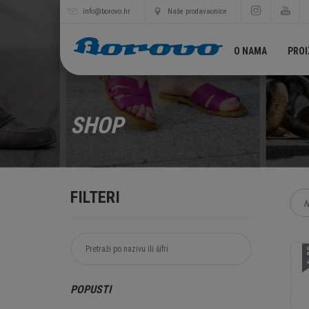
info@borovo.hr
Naše prodavaonice
O NAMA
PRO
SHOP
FILTERI
N
3
POPUSTI