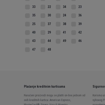
33
22
34
23
35
30
24
36
25
37
38
39
40
29
41
42
43
44
49
46
47
48
Plaćanje kreditnim karticama
Sigurnos
Naručeni proizvodi mogu se platiti on-line jednom od
Korismo us
ovih kreditnih kartica: American Express,
njihovog P
MasterCard®, Diners, Visa ili Maestro.
provođenje