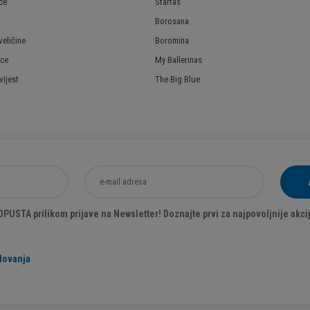
ce
Startas
Borosana
veličine
Boromina
ice
My Ballerinas
ijest
The Big Blue
USTA prilikom prijave na Newsletter! Doznajte prvi za najpovoljnije akcij
lovanja