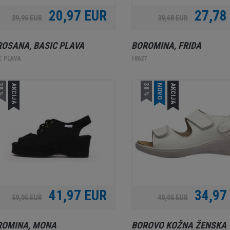
20,97 EUR
27,78
29,95 EUR
39,68 EUR
OSANA, BASIC PLAVA
BOROMINA, FRIDA
C PLAVA
18627
0 %
AKCIJA
30 %
NOVO
AKCIJA
41,97 EUR
34,97
59,95 EUR
49,95 EUR
ROMINA, MONA
BOROVO KOŽNA ŽENSKA