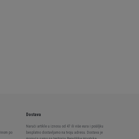
Dostava
Naruči artikle u iznosu od 47 ili više eura i pošiljku
vinom po
besplatno dostavljamo na tvoju adresu. Dostava je
moguća samo na teritoriju Republike Hrvatske.