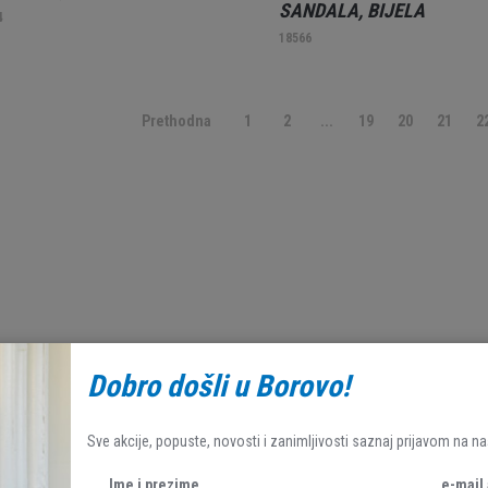
SANDALA, BIJELA
4
18566
Prethodna
1
2
...
19
20
21
2
Dobro došli u Borovo!
Sve akcije, popuste, novosti i zanimljivosti saznaj prijavom na na
Ime i prezime
e-mail