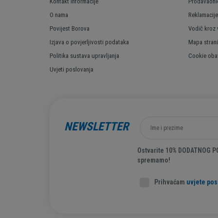
Kontakt informacije
Prodavaoni
O nama
Reklamacije
Povijest Borova
Vodič kroz 
Izjava o povjerljivosti podataka
Mapa stran
Politika sustava upravljanja
Cookie obav
Uvjeti poslovanja
NEWSLETTER
Ostvarite 10% DODATNOG POP
spremamo!
Prihvaćam
uvjete pos