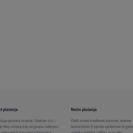
t plaćanja
Način plaćanja
luge partnera Hrvatski Telekom d.d. i
Platiti možeš kreditnom karticom, internet
ay Way sustava koji osigurava zaštićeno
bankarstvom ili općom uplatnicom te goto
 internetskih transakcija karticama.
primitku pošiljke. Odluka je na tebi.