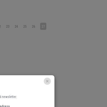
2
23
24
25
26
27
š newsletter.
 adresa