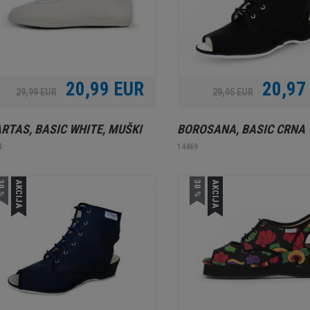
20,99 EUR
20,97
29,99 EUR
29,95 EUR
RTAS, BASIC WHITE, MUŠKI
BOROSANA, BASIC CRNA
4
14469
0 %
AKCIJA
30 %
AKCIJA