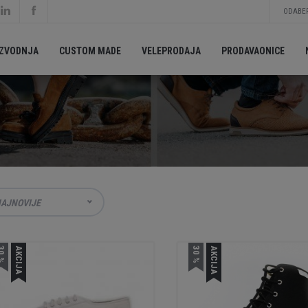
ODABER
IZVODNJA
CUSTOM MADE
VELEPRODAJA
PRODAVAONICE
AJNOVIJE
0 %
AKCIJA
30 %
AKCIJA