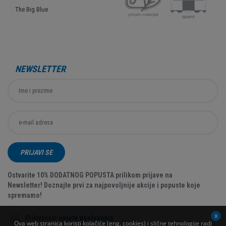
The Big Blue
NEWSLETTER
PRIJAVI SE
Ostvarite 10% DODATNOG POPUSTA prilikom prijave na
Newsletter! Doznajte prvi za najpovoljnije akcije i popuste koje
spremamo!
Prihvaćam
uvjete poslovanja
Ova web stranica koristi kolačiće (eng. cookies) i slične tehnologije radi