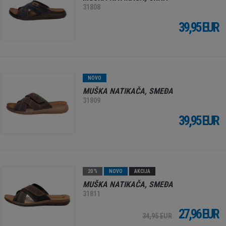
31808
39,95 EUR
NOVO
MUŠKA NATIKAČA, SMEĐA
31809
39,95 EUR
20 %
NOVO
AKCIJA
MUŠKA NATIKAČA, SMEĐA
31811
27,96 EUR
34,95 EUR