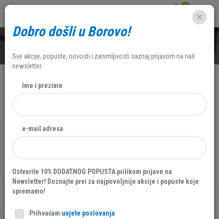
0
Dobro došli u Borovo!
SHOP
Sve akcije, popuste, novosti i zanimljivosti saznaj prijavom na naš
newsletter.
Ime i prezime
NAJNOVIJE
FILTERI
20 %
NOVO
AKCIJA
e-mail adresa
STARTAS UNIVERZAL, KOŽNA MUŠKA
TENISICA, VELUR, PLAVA
31950
79,96 EUR
99,95 EUR
Ostvarite 10% DODATNOG POPUSTA prilikom prijave na
Newsletter! Doznajte prvi za najpovoljnije akcije i popuste koje
spremamo!
Prihvaćam
uvjete poslovanja
NOVO