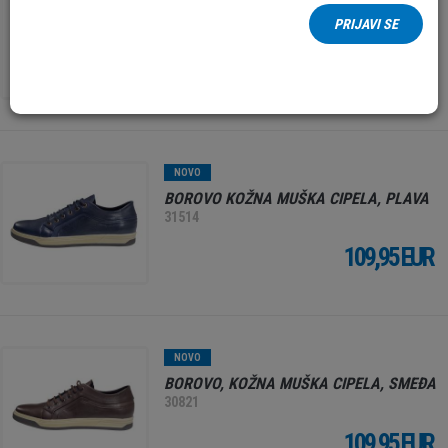
MUŠKA CIPELA, ZELENA
PRIJAVI SE
31823
45,95 EUR
NOVO
BOROVO KOŽNA MUŠKA CIPELA, PLAVA
31514
109,95 EUR
NOVO
BOROVO, KOŽNA MUŠKA CIPELA, SMEĐA
30821
109,95 EUR