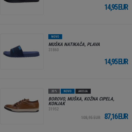
14,95 EUR
NOVO
MUŠKA NATIKAČA, PLAVA
31860
14,95 EUR
20 %
NOVO
AKCIJA
BOROVO, MUŠKA, KOŽNA CIPELA,
KONJAK
31952
87,16 EUR
108,95 EUR