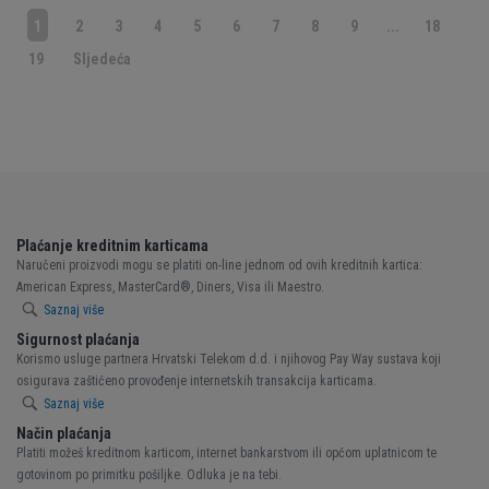
1
2
3
4
5
6
7
8
9
...
18
19
Sljedeća
Plaćanje kreditnim karticama
Naručeni proizvodi mogu se platiti on-line jednom od ovih kreditnih kartica:
American Express, MasterCard®, Diners, Visa ili Maestro.
Saznaj više
Sigurnost plaćanja
Korismo usluge partnera Hrvatski Telekom d.d. i njihovog Pay Way sustava koji
osigurava zaštićeno provođenje internetskih transakcija karticama.
Saznaj više
Način plaćanja
Platiti možeš kreditnom karticom, internet bankarstvom ili općom uplatnicom te
gotovinom po primitku pošiljke. Odluka je na tebi.