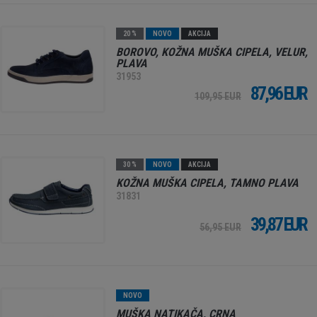
20 %
NOVO
AKCIJA
BOROVO, KOŽNA MUŠKA CIPELA, VELUR,
PLAVA
31953
87,96 EUR
109,95 EUR
30 %
NOVO
AKCIJA
KOŽNA MUŠKA CIPELA, TAMNO PLAVA
31831
39,87 EUR
56,95 EUR
NOVO
MUŠKA NATIKAČA, CRNA