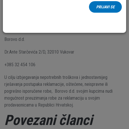
Reklamacije možete podnijeti i pisanim putem (elektronička pošta
PRIJAVI SE
ili pismo) i telefonski:
reklamacije@borovo.hr
Borovo d.d.
Dr.Ante Starčevića 2/D, 32010 Vukovar
+385 32 454 106
U cilju izbjegavanja nepotrebnih troškova i jednostavnijeg
rješavanja postupaka reklamacije, oštećene, neispravne ili
pogrešno isporučene robe, Borovo d.d. svojim kupcima nudi
mogućnost preuzimanja robe za reklamaciju u svojim
prodavaonicama u Republici Hrvatskoj.
Povezani članci