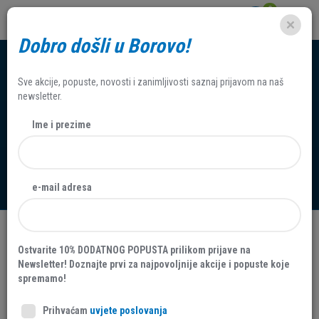
0
Dobro došli u Borovo!
Sve akcije, popuste, novosti i zanimljivosti saznaj prijavom na naš
newsletter.
Ime i prezime
Reklamacije
e-mail adresa
Kupili ste proizvod s nedostatkom?
Ostvarite 10% DODATNOG POPUSTA prilikom prijave na
Newsletter! Doznajte prvi za najpovoljnije akcije i popuste koje
Kupljeni proizvod s nedostatkom možete u zakonskom roku
spremamo!
reklamirati u prodavaonici Borovo uz predočenje originalnog
računa.
Prihvaćam
uvjete poslovanja