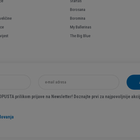
ce
Startas
Borosana
veličine
Boromina
ice
My Ballerinas
ijest
The Big Blue
USTA prilikom prijave na Newsletter! Doznajte prvi za najpovoljnije akcij
lovanja