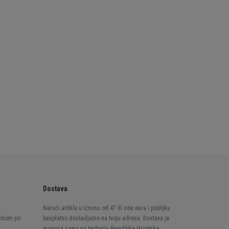
Dostava
Naruči artikle u iznosu od 47 ili više eura i pošiljku
vinom po
besplatno dostavljamo na tvoju adresu. Dostava je
moguća samo na teritoriju Republike Hrvatske.