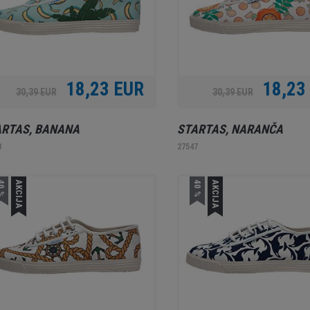
18,23 EUR
18,23
30,39 EUR
30,39 EUR
ARTAS, BANANA
STARTAS, NARANČA
8
27547
0 %
AKCIJA
40 %
AKCIJA