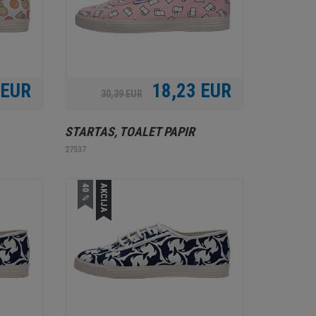
 EUR
18,23 EUR
30,39 EUR
STARTAS, TOALET PAPIR
27537
40 %
AKCIJA