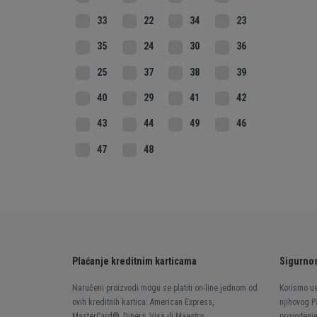
33
22
34
23
35
24
30
36
25
37
38
39
40
29
41
42
43
44
49
46
47
48
Plaćanje kreditnim karticama
Sigurnos
Naručeni proizvodi mogu se platiti on-line jednom od
Korismo us
ovih kreditnih kartica: American Express,
njihovog P
MasterCard®, Diners, Visa ili Maestro.
provođenje