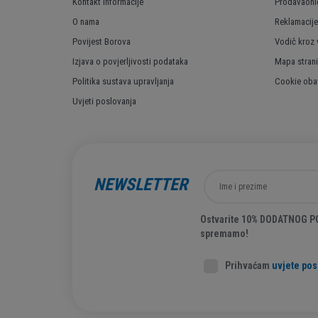
Kontakt informacije
Prodavaoni
O nama
Reklamacije
Povijest Borova
Vodič kroz 
Izjava o povjerljivosti podataka
Mapa stran
Politika sustava upravljanja
Cookie obav
Uvjeti poslovanja
NEWSLETTER
Ostvarite 10% DODATNOG POP
spremamo!
Prihvaćam
uvjete pos