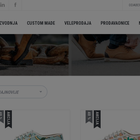
ODABER
IZVODNJA
CUSTOM MADE
VELEPRODAJA
PRODAVAONICE
AJNOVIJE
0 %
AKCIJA
40 %
AKCIJA