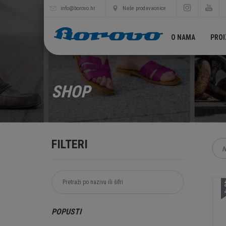
info@borovo.hr
Naše prodavaonice
O NAMA
PRO
SHOP
FILTERI
N
4
POPUSTI