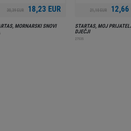
18,23 EUR
12,66
30,39 EUR
21,10 EUR
RTAS, MORNARSKI SNOVI
STARTAS, MOJ PRIJATELJ
DJEČJI
6
27535