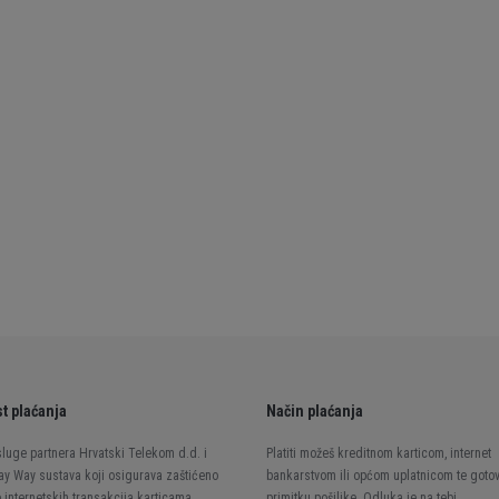
t plaćanja
Način plaćanja
luge partnera Hrvatski Telekom d.d. i
Platiti možeš kreditnom karticom, internet
ay Way sustava koji osigurava zaštićeno
bankarstvom ili općom uplatnicom te goto
 internetskih transakcija karticama.
primitku pošiljke. Odluka je na tebi.