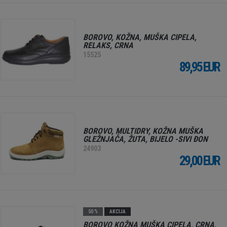
BOROVO, KOŽNA, MUŠKA CIPELA,
RELAKS, CRNA
15525
89,95 EUR
BOROVO, MULTIDRY, KOŽNA MUŠKA
GLEŽNJAČA, ŽUTA, BIJELO -SIVI ĐON
24903
29,00 EUR
50 %
AKCIJA
BOROVO KOŽNA MUŠKA CIPELA, CRNA,