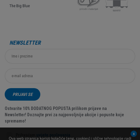
The Big Blue
NEWSLETTER
PRIJAVI SE
Ostvarite 10% DODATNOG POPUSTA prilikom prijave na
Newsletter! Doznajte prvi za najpovoljnije akcije i popuste koje
spremamo!
Prihvaćam
uvjete poslovanja
Ova web stranica koristi kolačiće (eng. cookies) i slične tehnologije radi