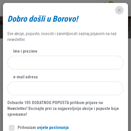
0
Dobro došli u Borovo!
SHOP
Sve akcije, popuste, novosti i zanimljivosti saznaj prijavom na naš
newsletter.
Ime i prezime
NAJNOVIJE
FILTERI
e-mail adresa
MUŠKA TENISICA, SKECHERS, CRNA
26550
69,95 EUR
Ostvarite 10% DODATNOG POPUSTA prilikom prijave na
Newsletter! Doznajte prvi za najpovoljnije akcije i popuste koje
spremamo!
Prihvaćam
uvjete poslovanja
40 %
AKCIJA