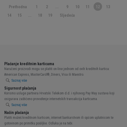
Prethodna
1
2
...
9
10
11
12
13
14
15
...
18
19
Sljedeća
Plaćanje kreditnim karticama
Naručeni proizvodi mogu se platiti on-line jednom od ovih kreditnih kartica:
American Express, MasterCard®, Diners, Visa ili Maestro.
Saznaj više
Sigurnost plaćanja
Korismo usluge partnera Hrvatski Telekom d.d. i njihovog Pay Way sustava koji
osigurava zaštićeno provođenje internetskih transakcija karticama.
Saznaj više
Način plaćanja
Platiti možeš kreditnom karticom, internet bankarstvom ili općom uplatnicom te
gotovinom po primitku pošiljke. Odluka je na tebi.