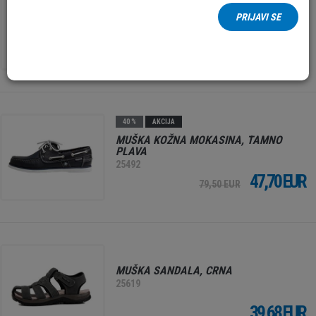
STARTAS, CRO, MUŠKE
PRIJAVI SE
25969
21,57 EUR
35,95 EUR
40 %
AKCIJA
MUŠKA KOŽNA MOKASINA, TAMNO
PLAVA
25492
47,70 EUR
79,50 EUR
MUŠKA SANDALA, CRNA
25619
39,68 EUR