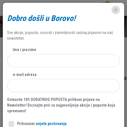
0
Dobro došli u Borovo!
SHOP
Sve akcije, popuste, novosti i zanimljivosti saznaj prijavom na naš
newsletter.
Ime i prezime
NAJNOVIJE
FILTERI
30 %
AKCIJA
e-mail adresa
BOROVO KOŽNA ŽENSKA SANDALA, CRNA
31263
45,47 EUR
64,95 EUR
Ostvarite 10% DODATNOG POPUSTA prilikom prijave na
Newsletter! Doznajte prvi za najpovoljnije akcije i popuste koje
spremamo!
Prihvaćam
uvjete poslovanja
30 %
AKCIJA