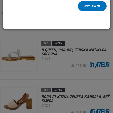
B QUEEN, BOROVO, ŽENSKA NATIKAČA,
PRIJAVI SE
ANTRACIT
31248
31,47 EUR
44,95 EUR
30 %
AKCIJA
B QUEEN, BOROVO, ŽENSKA NATIKAČA,
SREBRNA
31247
31,47 EUR
44,95 EUR
30 %
AKCIJA
BOROVO KOŽNA ŽENSKA SANDALA, BEŽ-
SMEĐA
31261
45,47 EUR
64,95 EUR