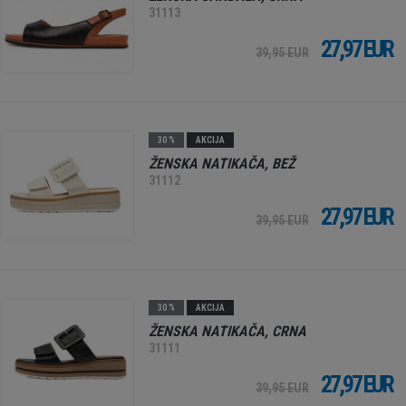
31113
27,97 EUR
39,95 EUR
30 %
AKCIJA
ŽENSKA NATIKAČA, BEŽ
31112
27,97 EUR
39,95 EUR
30 %
AKCIJA
ŽENSKA NATIKAČA, CRNA
31111
27,97 EUR
39,95 EUR