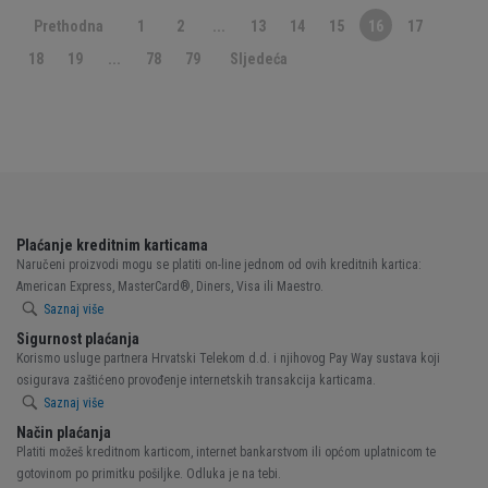
Prethodna
1
2
...
13
14
15
16
17
18
19
...
78
79
Sljedeća
Plaćanje kreditnim karticama
Naručeni proizvodi mogu se platiti on-line jednom od ovih kreditnih kartica:
American Express, MasterCard®, Diners, Visa ili Maestro.
Saznaj više
Sigurnost plaćanja
Korismo usluge partnera Hrvatski Telekom d.d. i njihovog Pay Way sustava koji
osigurava zaštićeno provođenje internetskih transakcija karticama.
Saznaj više
Način plaćanja
Platiti možeš kreditnom karticom, internet bankarstvom ili općom uplatnicom te
gotovinom po primitku pošiljke. Odluka je na tebi.