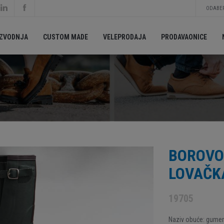
ODABER
IZVODNJA
CUSTOM MADE
VELEPRODAJA
PRODAVAONICE
BOROVO
LOVAČK
19705
Naziv obuće: gumen