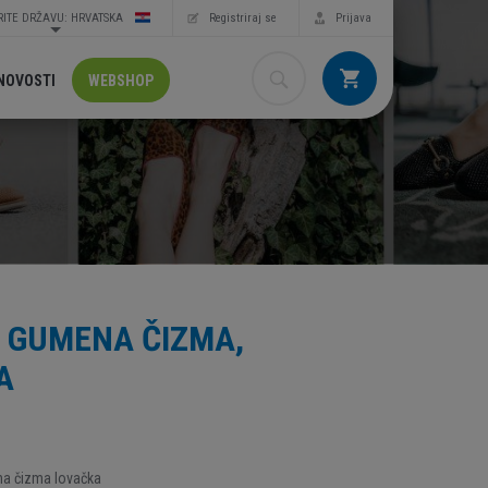
ITE DRŽAVU: HRVATSKA
Registriraj se
Prijava
NOVOSTI
WEBSHOP
 GUMENA ČIZMA,
A
a čizma lovačka