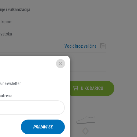
enje i vulkanizacija
e krpom
rvatska
Vodič kroz veličine
š newsletter.
U KOŠARICU
 adresa
PRIJAVI SE