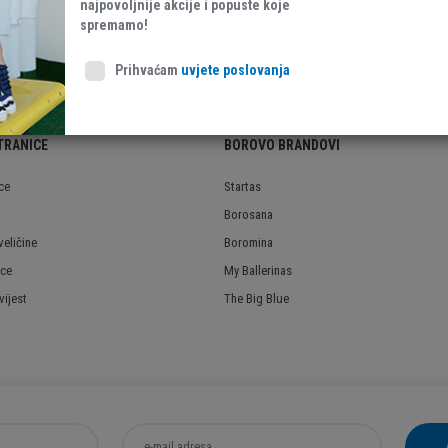
najpovoljnije akcije i popuste koje
Ostalo
spremamo!
Prihvaćam
uvjete poslovanja
TRANICE
BOROVO BRANDOVI
ce
Startas
Borosana
veličine
Boromina
ice
My Ballerinas
ijest
The Big Blue