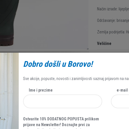
Način izrade: lijeplj
Održavanje: brisanj
Zemlja podrijetla: H
Veličine
39
40
47
Dobro došli u Borovo!
Sve akcije, popuste, novosti i zanimljivosti saznaj prijavom na na
69,95 EUR
Ime i prezime
e-mail
Ostvarite 10% DODATNOG POPUSTA prilikom
prijave na Newsletter! Doznajte prvi za