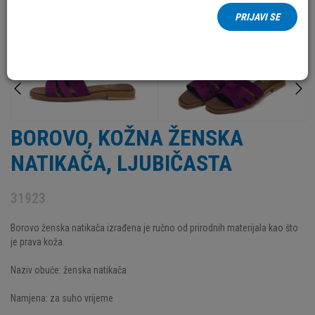
PRIJAVI SE
BOROVO, KOŽNA ŽENSKA
NATIKAČA, LJUBIČASTA
31923
Borovo ženska natikača izrađena je ručno od prirodnih materijala kao što
je prava koža.
Naziv obuće: ženska natikača
Namjena: za suho vrijeme