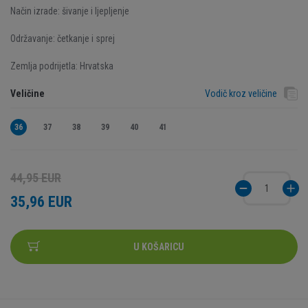
Način izrade: šivanje i ljepljenje
Održavanje: četkanje i sprej
Zemlja podrijetla: Hrvatska
Veličine
Vodič kroz veličine
36
37
38
39
40
41
44,95 EUR
35,96 EUR
U KOŠARICU