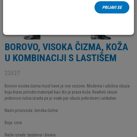
PRIJAVI SE
BOROVO, VISOKA ČIZMA, KOŽA
U KOMBINACIJI S LASTIŠEM
23527
Borovo visoka čizma must have je ove sezone. Moderna i udobna obuća
koju krase prirodni materijali kao što je prava koža. Kvaliteti obuće
pridonosi ručna izrada pa je svaki par obuće jedinstven i unikatan.
Naziv proizvoda: ženska čizma
Boja: crna
Način izrade: ljepljena i šivana