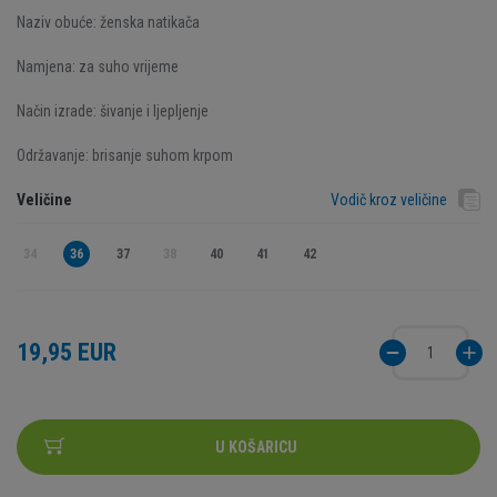
Naziv obuće: ženska natikača
Namjena: za suho vrijeme
Način izrade: šivanje i ljepljenje
Održavanje: brisanje suhom krpom
Veličine
Vodič kroz veličine
34
36
37
38
40
41
42
19,95 EUR
U KOŠARICU