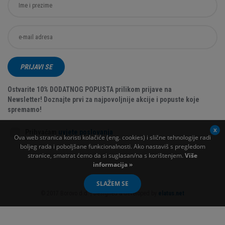
PRIJAVI SE
Ostvarite 10% DODATNOG POPUSTA prilikom prijave na
Newsletter! Doznajte prvi za najpovoljnije akcije i popuste koje
spremamo!
Prihvaćam
uvjete poslovanja
Ova web stranica koristi kolačiće (eng. cookies) i slične tehnologije radi
boljeg rada i poboljšane funkcionalnosti. Ako nastaviš s pregledom
stranice, smatrat ćemo da si suglasan/na s korištenjem.
Više
informacija »
SLAŽEM SE
© 2017 Borovo d.d. | Designed & developed by
elatus.net