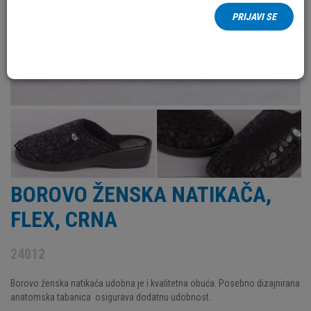
PRIJAVI SE
BOROVO ŽENSKA NATIKAČA,
FLEX, CRNA
24012
Borovo ženska natikača udobna je i kvalitetna obuća. Posebno dizajnirana
anatomska tabanica osigurava dodatnu udobnost.