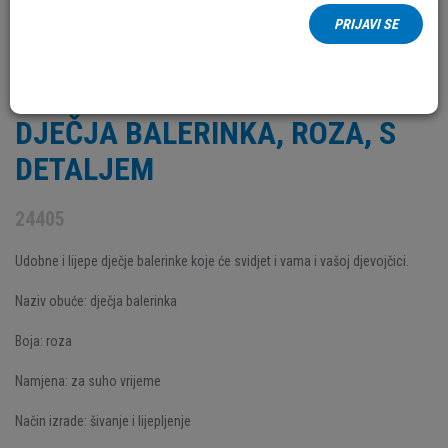
PRIJAVI SE
DJEČJA BALERINKA, ROZA, S
DETALJEM
24405
Udobne i lijepe dječje balerinke koje će svidjet i vama i vašoj djevojčici.
Naziv obuće: dječja balerinka
Boja: roza
Namjena: za suho vrijeme
Način izrade: šivanje i lijepljenje