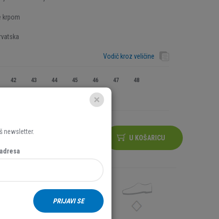
e krpom
rvatska
Vodič kroz veličine
42
43
44
45
46
47
48
š newsletter.
U KOŠARICU
 adresa
PRIJAVI SE