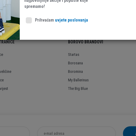
najpovoljnije akcije i popuste koje
Ostalo
spremamo!
Prihvaćam
uvjete poslovanja
TRANICE
BOROVO BRANDOVI
ce
Startas
Borosana
veličine
Boromina
ice
My Ballerinas
ijest
The Big Blue