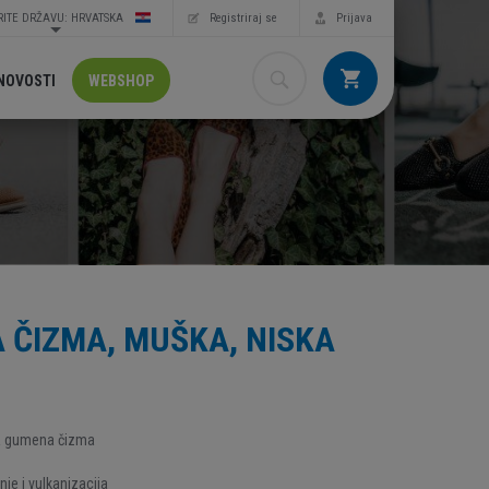
ITE DRŽAVU: HRVATSKA
Registriraj se
Prijava
NOVOSTI
WEBSHOP
 ČIZMA, MUŠKA, NISKA
a gumena čizma
enje i vulkanizacija