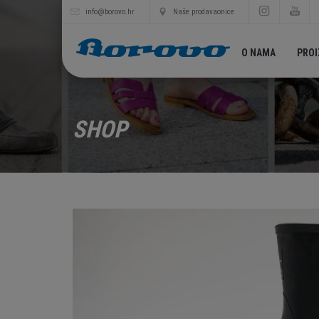
info@borovo.hr
Naše prodavaonice
O NAMA
PRO
SHOP