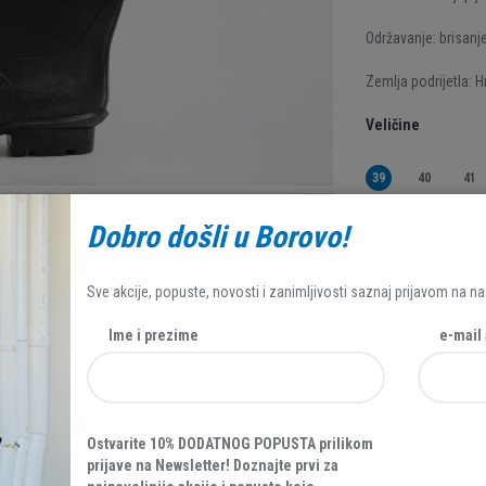
Održavanje: brisanj
Zemlja podrijetla: H
Veličine
39
40
41
49
Dobro došli u Borovo!
Sve akcije, popuste, novosti i zanimljivosti saznaj prijavom na na
39,95 EUR
Ime i prezime
e-mail
Ostvarite 10% DODATNOG POPUSTA prilikom
prijave na Newsletter! Doznajte prvi za