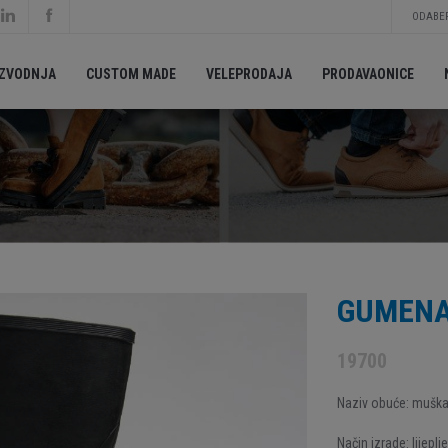
ODABER
IZVODNJA
CUSTOM MADE
VELEPRODAJA
PRODAVAONICE
GUMENA
19700
Naziv obuće: mušk
Način izrade: lijeplj