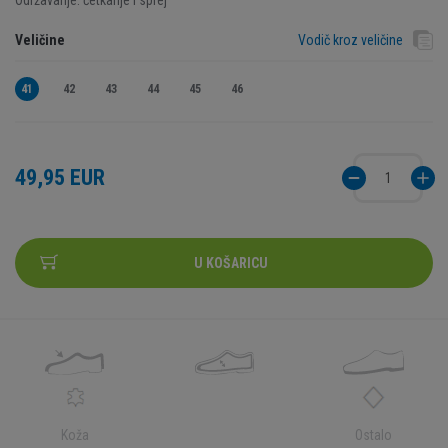
Održavanje: četkanje i sprej
Veličine
Vodič kroz veličine
41
42
43
44
45
46
49,95 EUR
U KOŠARICU
Koža
Ostalo