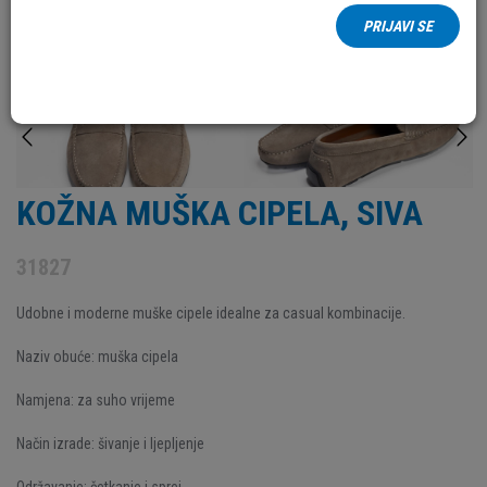
PRIJAVI SE
KOŽNA MUŠKA CIPELA, SIVA
31827
Udobne i moderne muške cipele idealne za casual kombinacije.
Naziv obuće: muška cipela
Namjena: za suho vrijeme
Način izrade: šivanje i ljepljenje