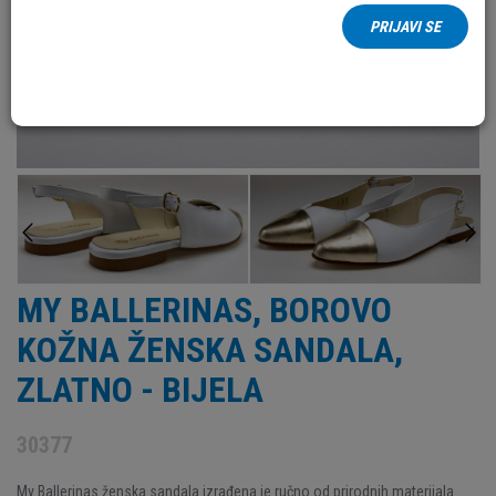
PRIJAVI SE
MY BALLERINAS, BOROVO
KOŽNA ŽENSKA SANDALA,
ZLATNO - BIJELA
30377
My Ballerinas ženska sandala izrađena je ručno od prirodnih materijala