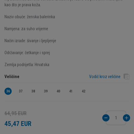
kao što je prava koža.
Naziv obuće: ženska balerinka
Namjena: za suho vrijeme
Način izrade: šivanje i ljepljenje
Održavanje: četkanje i sprej
Zemlja podrijetla: Hrvatska
Veličine
Vodič kroz veličine
36
37
38
39
40
41
42
64,95 EUR
45,47 EUR