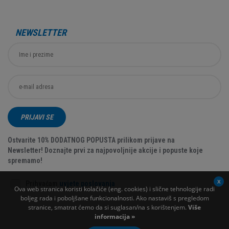
NEWSLETTER
PRIJAVI SE
Ostvarite 10% DODATNOG POPUSTA prilikom prijave na
Newsletter! Doznajte prvi za najpovoljnije akcije i popuste koje
spremamo!
Prihvaćam
uvjete poslovanja
Ova web stranica koristi kolačiće (eng. cookies) i slične tehnologije radi
boljeg rada i poboljšane funkcionalnosti. Ako nastaviš s pregledom
stranice, smatrat ćemo da si suglasan/na s korištenjem.
Više
informacija »