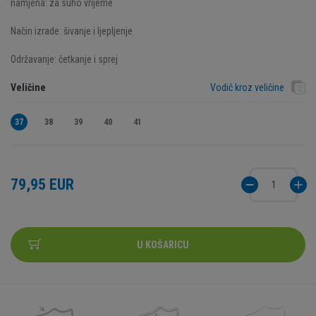
namjena: za suho vrijeme
Način izrade: šivanje i ljepljenje
Održavanje: četkanje i sprej
Veličine
Vodič kroz veličine
37
38
39
40
41
79,95 EUR
U KOŠARICU