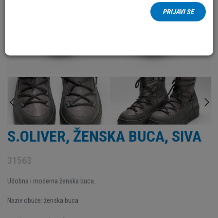
PRIJAVI SE
S.OLIVER, ŽENSKA BUCA, SIVA
31563
Udobna i moderna ženska buca.
Naziv obuće: ženska buca