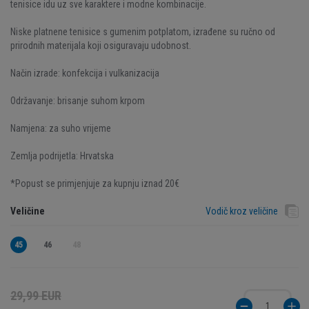
tenisice idu uz sve karaktere i modne kombinacije.
Niske platnene tenisice s gumenim potplatom, izrađene su ručno od
prirodnih materijala koji osiguravaju udobnost.
Način izrade: konfekcija i vulkanizacija
Održavanje: brisanje suhom krpom
Namjena: za suho vrijeme
Zemlja podrijetla: Hrvatska
*Popust se primjenjuje za kupnju iznad 20€
Veličine
Vodič kroz veličine
45
46
48
29,99 EUR