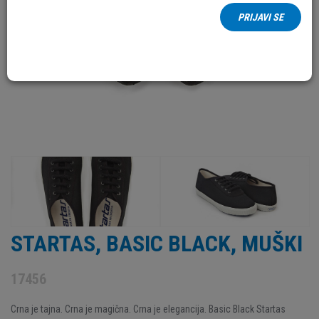
PRIJAVI SE
STARTAS, BASIC BLACK, MUŠKI
17456
Crna je tajna. Crna je magična. Crna je elegancija. Basic Black Startas