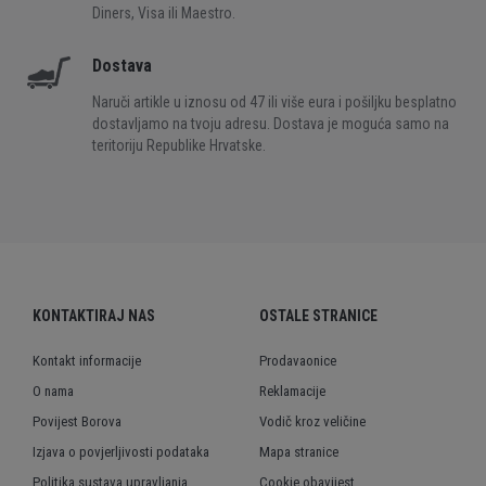
Diners, Visa ili Maestro.
Dostava
Naruči artikle u iznosu od 47 ili više eura i pošiljku besplatno
dostavljamo na tvoju adresu. Dostava je moguća samo na
teritoriju Republike Hrvatske.
KONTAKTIRAJ NAS
OSTALE STRANICE
Kontakt informacije
Prodavaonice
O nama
Reklamacije
Povijest Borova
Vodič kroz veličine
Izjava o povjerljivosti podataka
Mapa stranice
Politika sustava upravljanja
Cookie obavijest