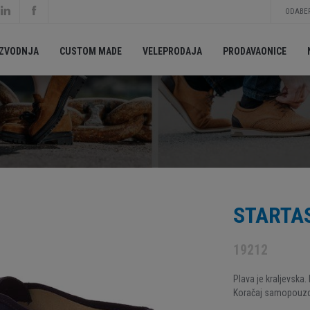
ODABER
IZVODNJA
CUSTOM MADE
VELEPRODAJA
PRODAVAONICE
STARTAS
19212
Plava je kraljevska.
Koračaj samopouzda