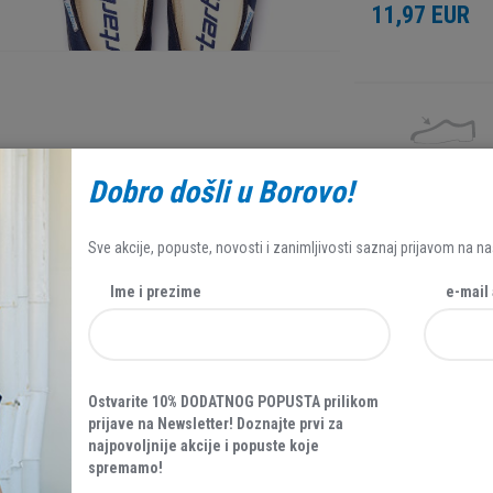
11,97 EUR
Dobro došli u Borovo!
Tekstil
Sve akcije, popuste, novosti i zanimljivosti saznaj prijavom na na
Ime i prezime
e-mail
Ostvarite 10% DODATNOG POPUSTA prilikom
prijave na Newsletter! Doznajte prvi za
CIJA
70 %
AKCIJA
najpovoljnije akcije i popuste koje
spremamo!