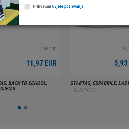
Prihvaćam
uvjete poslovanja
19,95 EUR
19,
11,97 EUR
5,93
AS, BACK TO SCHOOL,
STARTAS, ESPADRILE, LAS
 DJEČJI
114/LASTAVICE