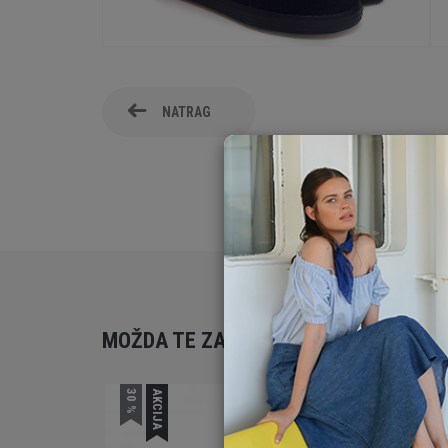
NATRAG
MOŽDA TE ZANIMA
30 %
AKCIJA
40 %
AK