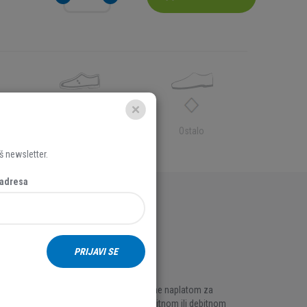
Tekstil
Ostalo
š newsletter.
 adresa
UVJETI KUPNJE
PRIJAVI SE
Plaćanje
70 %
AKCIJA
PayWay online naplatom za
plaćanje kreditnom ili debitnom