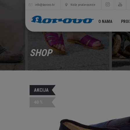
info@borovo.hr
Naše prodavaonice
O NAMA
PRO
SHOP
AKCIJA
40 %