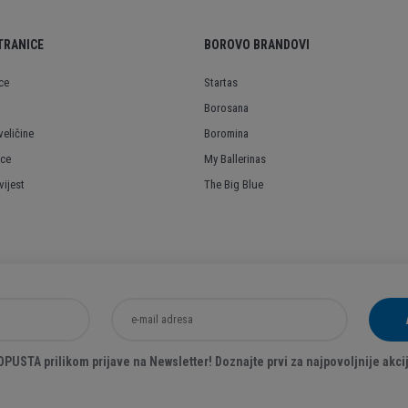
TRANICE
BOROVO BRANDOVI
ce
Startas
Borosana
veličine
Boromina
ice
My Ballerinas
ijest
The Big Blue
USTA prilikom prijave na Newsletter! Doznajte prvi za najpovoljnije akcij