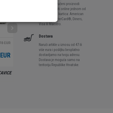
karticom. Naručeni proizvodi
mogu se platiti online jednom od
ovih kreditnih kartica: American
Express, MasterCard®, Diners,
Visa ili Maestro.
Dostava
78 EUR
19,95 EUR
Naruči artikle u iznosu od 47 ili
više eura i pošiljku besplatno
 EUR
5,99 EUR
dostavljamo na tvoju adresu.
Dostava je moguća samo na
teritoriju Republike Hrvatske.
TAVICE
STARTAS, BACK TO SCHOOL,
CRVENA, DJEČJI
19897