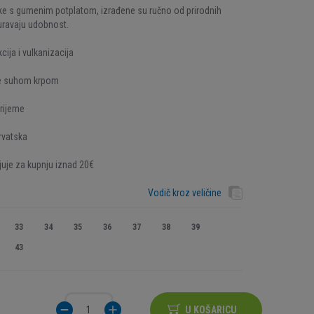
ke s gumenim potplatom, izrađene su ručno od prirodnih
guravaju udobnost.
cija i vulkanizacija
je suhom krpom
rijeme
rvatska
uje za kupnju iznad 20€
Vodič kroz veličine
33
34
35
36
37
38
39
43
U KOŠARICU