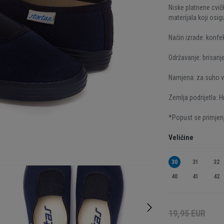
Niske platnene cvič
materijala koji osi
Način izrade: konfek
Održavanje: brisan
Namjena: za suho v
Zemlja podrijetla: H
*Popust se primjenj
Veličine
30
31
32
40
41
42
19,95 EUR