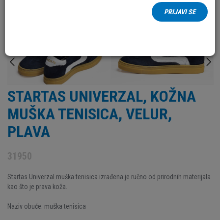
PRIJAVI SE
STARTAS UNIVERZAL, KOŽNA
MUŠKA TENISICA, VELUR,
PLAVA
31950
Startas Univerzal muška tenisica izrađena je ručno od prirodnih materijala
kao što je prava koža.
Naziv obuće: muška tenisica