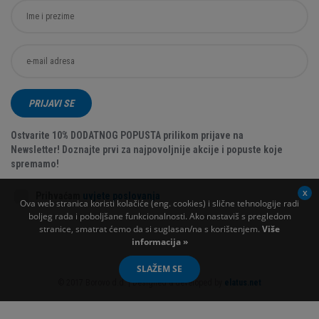
PRIJAVI SE
Ostvarite 10% DODATNOG POPUSTA prilikom prijave na
Newsletter! Doznajte prvi za najpovoljnije akcije i popuste koje
spremamo!
Prihvaćam
uvjete poslovanja
Ova web stranica koristi kolačiće (eng. cookies) i slične tehnologije radi
boljeg rada i poboljšane funkcionalnosti. Ako nastaviš s pregledom
stranice, smatrat ćemo da si suglasan/na s korištenjem.
Više
informacija »
SLAŽEM SE
© 2017 Borovo d.d. | Designed & developed by
elatus.net