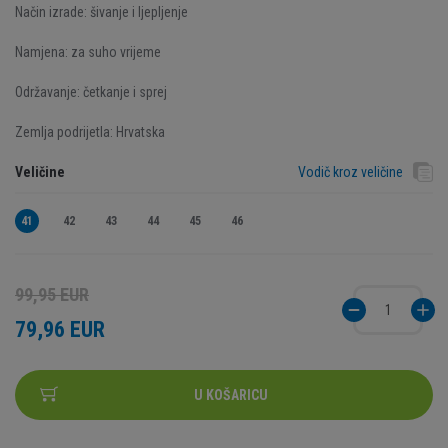
Način izrade: šivanje i ljepljenje
Namjena: za suho vrijeme
Održavanje: četkanje i sprej
Zemlja podrijetla: Hrvatska
Veličine
Vodič kroz veličine
41
42
43
44
45
46
99,95 EUR
79,96 EUR
U KOŠARICU