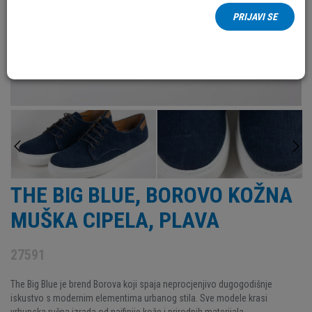
PRIJAVI SE
THE BIG BLUE, BOROVO KOŽNA
MUŠKA CIPELA, PLAVA
27591
The Big Blue je brend Borova koji spaja neprocjenjivo dugogodišnje
iskustvo s modernim elementima urbanog stila. Sve modele krasi