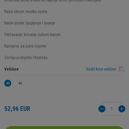
vrhunska ručna izrada od najfinije kože i prirodnih materijala.
Naziv obuće: muška cipela
Način izrade: lijepljenje i šivanje
Održavanje: brisanje suhom krpom
Namjena: za suho vrijeme
Zemlja podrijetla: Hrvatska
Veličine
Vodič kroz veličine
43
44
52,96 EUR