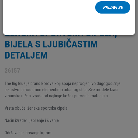
PRIJAVI SE
THE BIG BLUE, BOROVO, KOŽNA
ŽENSKA SPORTSKA CIPELA,
BIJELA S LJUBIČASTIM
DETALJEM
26157
The Big Blue je brand Borova koji spaja neprocjenjivo dugogodišnje
iskustvo s modernim elementima urbanog stila. Sve modele krasi
vrhunska ručna izrada od najfinije kože i prirodnih materijala.
Vrsta obuće: ženska sportska cipela
Način izrade: lijepljenje i šivanje
Održavanje: brisanje krpom