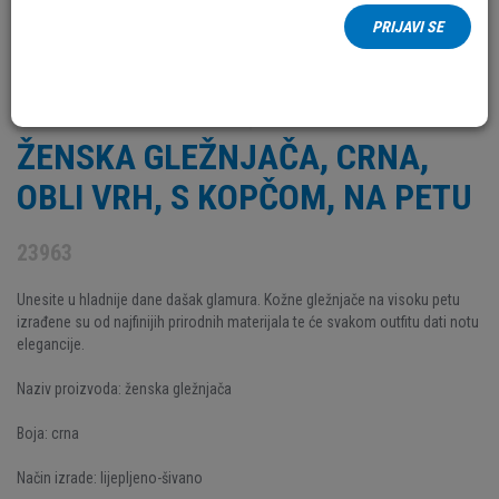
PRIJAVI SE
ŽENSKA GLEŽNJAČA, CRNA,
OBLI VRH, S KOPČOM, NA PETU
23963
Unesite u hladnije dane dašak glamura. Kožne gležnjače na visoku petu
izrađene su od najfinijih prirodnih materijala te će svakom outfitu dati notu
elegancije.
Naziv proizvoda: ženska gležnjača
Boja: crna
Način izrade: lijepljeno-šivano