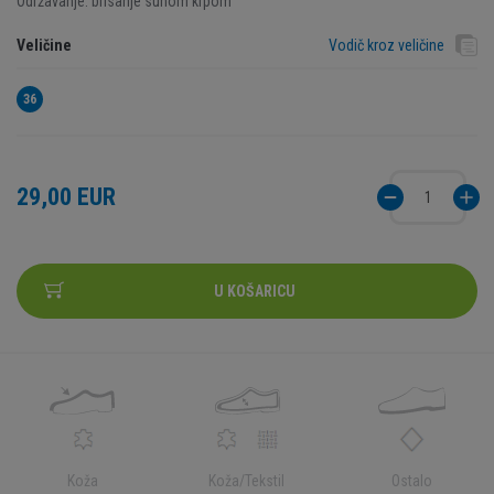
Održavanje: brisanje suhom krpom
Veličine
Vodič kroz veličine
36
29,00 EUR
U KOŠARICU
Koža
Koža/Tekstil
Ostalo