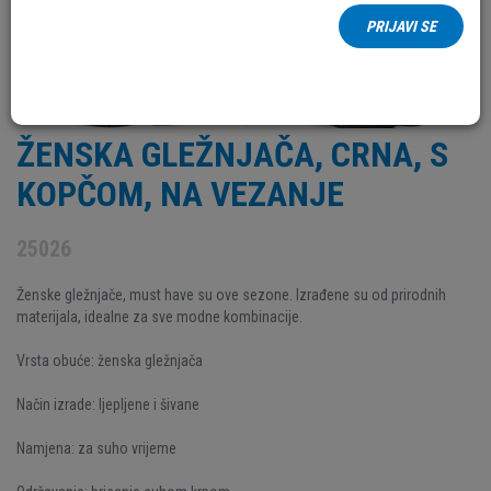
PRIJAVI SE
ŽENSKA GLEŽNJAČA, CRNA, S
KOPČOM, NA VEZANJE
25026
Ženske gležnjače, must have su ove sezone. Izrađene su od prirodnih
materijala, idealne za sve modne kombinacije.
Vrsta obuće: ženska gležnjača
Način izrade: ljepljene i šivane
Namjena: za suho vrijeme