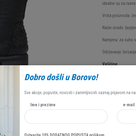
idealne su za razn
Vrsta proizvoda: že
Način izrade: ljeplje
Namjena: za suho v
Održavanje: brisan
Veličine
Dobro došli u Borovo!
38
40
Sve akcije, popuste, novosti i zanimljivosti saznaj prijavom na na
29,00 EUR
Ime i prezime
e-mail
Ostvarite 10% DODATNOG POPUSTA prilikom