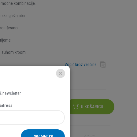
e modne kombinacije.
nska gležnjača
no i šivano
rijeme
je suhom krpom
Vodič kroz veličine
š newsletter.
 adresa
U KOŠARICU
PRIJAVI SE