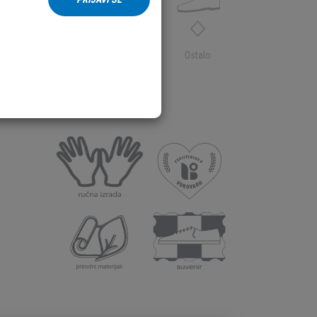
Koža/Ostalo
Ostalo