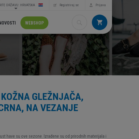
ITE DRŽAVU: HRVATSKA
Registriraj se
Prijava
NOVOSTI
WEBSHOP
 KOŽNA GLEŽNJAČA,
CRNA, NA VEZANJE
st have su ove sezone. Izrađene su od prirodnih materijala i