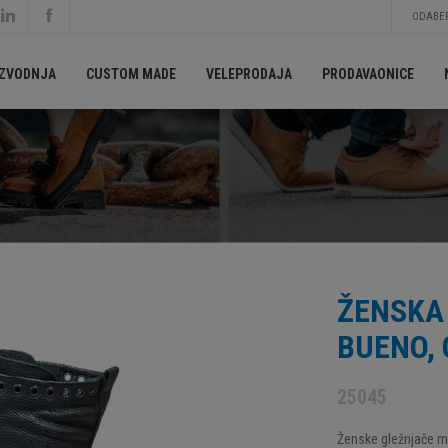
ODABER
IZVODNJA
CUSTOM MADE
VELEPRODAJA
PRODAVAONICE
ŽENSKA
BUENO, 
25045
Ženske gležnjače mu