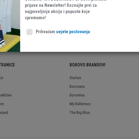
prijave na Newsletter! Doznajte prvi za
najpovoljnije akcije i popuste koje
spremamo!
Koža
Prihvaćam
uvjete poslovanja
TRANICE
BOROVO BRANDOVI
ce
Startas
Borosana
veličine
Boromina
ice
My Ballerinas
ijest
The Big Blue