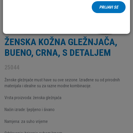
PRIJAVI SE
ŽENSKA KOŽNA GLEŽNJAČA,
BUENO, CRNA, S DETALJEM
25044
Ženske gležnjače must have su ove sezone. Izrađene su od prirodnih
materijala i idealne su za razne modne kombinacije.
Vrsta proizvoda: ženska gležnjača
Način izrade: ljepljeno i šivano
Namjena: za suho vrijeme