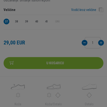
Održavanje: brisanje suhom krpom
Veličine
Vodič kroz veličine
37
38
39
40
41
UNI
29,00 EUR
U KOŠARICU
Koža
Koža/Ostalo
Ostalo