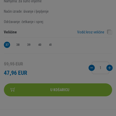
Namjena: za suho vrijeme
Način izrade: šivanje i ljepljenje
Održavanje: četkanje i sprej
Veličine
Vodič kroz veličine
37
38
39
40
41
59,95 EUR
47,96 EUR
U KOŠARICU