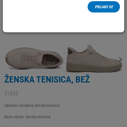
PRIJAVI SE
ŽENSKA TENISICA, BEŽ
31835
Udobna i moderna ženska tenisica.
Naziv obuće: ženska tenisica