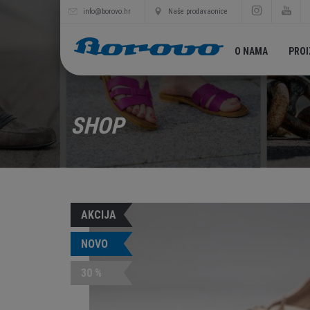
info@borovo.hr
Naše prodavaonice
O NAMA
PRO
SHOP
AKCIJA
NOVO
30 %