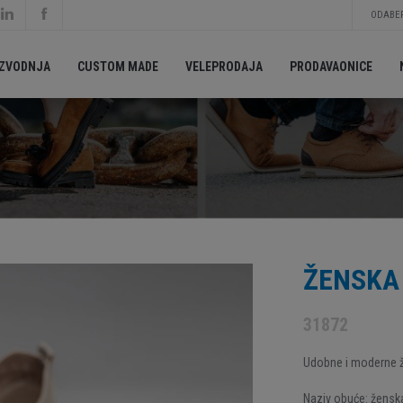
ODABER
IZVODNJA
CUSTOM MADE
VELEPRODAJA
PRODAVAONICE
ŽENSKA 
31872
Udobne i moderne ž
Naziv obuće: ženska