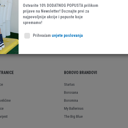
Ostvarite 10% DODATNOG POPUSTA prilikom
prijave na Newsletter! Doznajte prvi za
Tekstil/Ostalo
najpovoljnije akcije i popuste koje
spremamo!
Prihvaćam
uvjete poslovanja
TRANICE
BOROVO BRANDOVI
ce
Startas
Borosana
veličine
Boromina
ice
My Ballerinas
ijest
The Big Blue