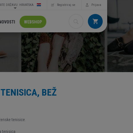
ITE DRŽAVU: HRVATSKA
Registriraj se
Prijava
NOVOSTI
WEBSHOP
TENISICA, BEŽ
enske tenisice.
 tenisica