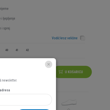
rijeme
 i ljepljenje
 i sprej
Vodič kroz veličine
40
41
42
U KOŠARICU
š newsletter.
 adresa