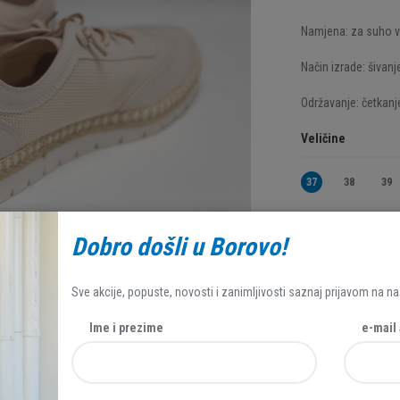
Namjena: za suho v
Način izrade: šivanje
Održavanje: četkanje
Veličine
37
38
39
Dobro došli u Borovo!
49,95 EUR
34,97 EUR
Sve akcije, popuste, novosti i zanimljivosti saznaj prijavom na na
Ime i prezime
e-mail