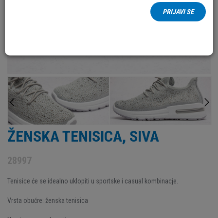
PRIJAVI SE
ŽENSKA TENISICA, SIVA
28997
Tenisice će se idealno uklopiti u sportske i casual kombinacje.
Vrsta obućre: ženska tenisica