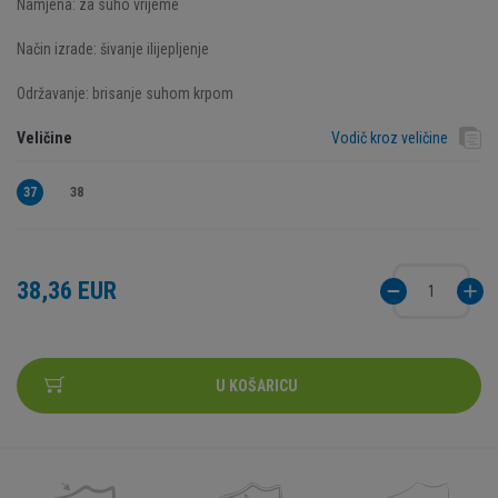
Namjena: za suho vrijeme
Način izrade: šivanje ilijepljenje
Održavanje: brisanje suhom krpom
Veličine
Vodič kroz veličine
37
38
38,36 EUR
U KOŠARICU