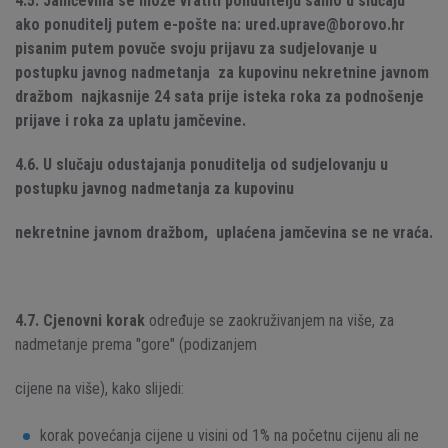
4.5. Jamčevina se može vratiti ponuditelju samo u slučaju
ako ponuditelj putem e-pošte na: ured.uprave@borovo.hr
pisanim putem povuče svoju prijavu za sudjelovanje u
postupku javnog nadmetanja za kupovinu nekretnine javnom
dražbom najkasnije 24 sata prije isteka roka za podnošenje
prijave i roka za uplatu jamčevine.
4.6. U slučaju odustajanja ponuditelja od sudjelovanju u
postupku javnog nadmetanja za kupovinu
nekretnine javnom dražbom, uplaćena jamčevina se ne vraća.
4.7.
Cjenovni korak
određuje se zaokruživanjem na više, za
nadmetanje prema "gore" (podizanjem
cijene na više), kako slijedi:
korak povećanja cijene u visini od 1% na početnu cijenu ali ne