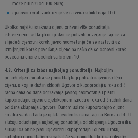
može biti niži od 100 eura;
cjenovni korak zaokružuje se na višekratnik broja 100.
Ukoliko najvišu istaknutu cijenu prihvati više ponuditelja
istovremeno, od kojih niti jedan ne prihvati povećanje cijene za
slijedeći cjenovni korak, javno nadmetanje će se nastaviti uz
izmijenjeni korak povećanja cijene na način da se osnovni korak
povećanja cijene podijeli sa brojem 10.
4.8.
Kriteriji za izbor najboljeg ponuditelja
. Najboljim
ponuditeljem smatra se ponuditelj koji prihvati najvišu iskličnu
cijenu, a koji je dužan sklopiti Ugovor o kupoprodaji u roku od 3
radna dana od dana održavanja javnog nadmetanja i platiti
kupoprodajnu cijenu u cjelokupnom iznosu u roku od 5 radnih dana
od dana sklapanja Ugovora. Danom uplate kupoprodajne cijene
smatra se dan kada je uplata evidentirana na računu Borovo d.d. U
slučaju odustajanja najboljeg ponuditelja od sklapanja Ugovora ili u
slučaju da on ne plati ugovorenu kupoprodajnu cijenu u roku,
najboljim ponuditeljem smatrat će se ponuditelj koji je prihvatio