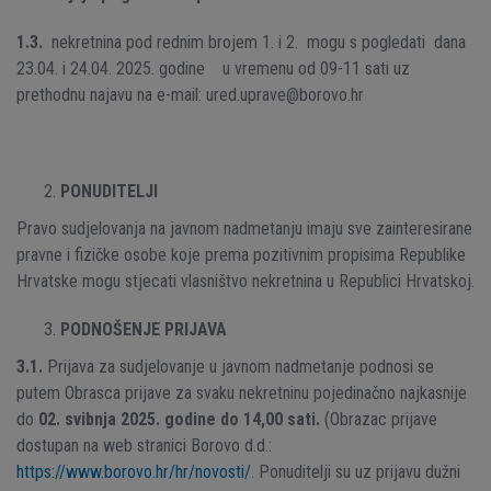
1.3.
nekretnina pod rednim brojem 1. i 2. mogu s pogledati dana
23.04. i 24.04. 2025. godine u vremenu od 09-11 sati uz
prethodnu najavu na e-mail: ured.uprave@borovo.hr
PONUDITELJI
Pravo sudjelovanja na javnom nadmetanju imaju sve zainteresirane
pravne i fizičke osobe koje prema pozitivnim propisima Republike
Hrvatske mogu stjecati vlasništvo nekretnina u Republici Hrvatskoj.
PODNOŠENJE PRIJAVA
3.1.
Prijava za sudjelovanje u javnom nadmetanje podnosi se
putem Obrasca prijave za svaku nekretninu pojedinačno najkasnije
do
02. svibnja 2025. godine do 14,00 sati.
(Obrazac prijave
dostupan na web stranici Borovo d.d.:
https://www.borovo.hr/hr/novosti/
. Ponuditelji su uz prijavu dužni