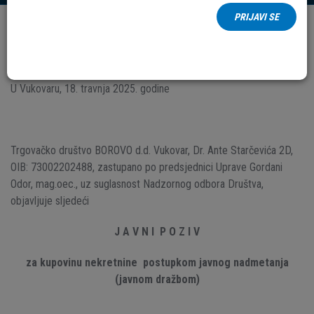
PRIJAVI SE
Datum:
18.
Travanj
2025.
B-N-2025-003
U Vukovaru, 18. travnja 2025. godine
Trgovačko društvo BOROVO d.d. Vukovar, Dr. Ante Starčevića 2D,
OIB: 73002202488, zastupano po predsjednici Uprave Gordani
Odor, mag.oec., uz suglasnost Nadzornog odbora Društva,
objavljuje sljedeći
J A V N I P O Z I V
za kupovinu nekretnine postupkom javnog nadmetanja
(javnom dražbom)