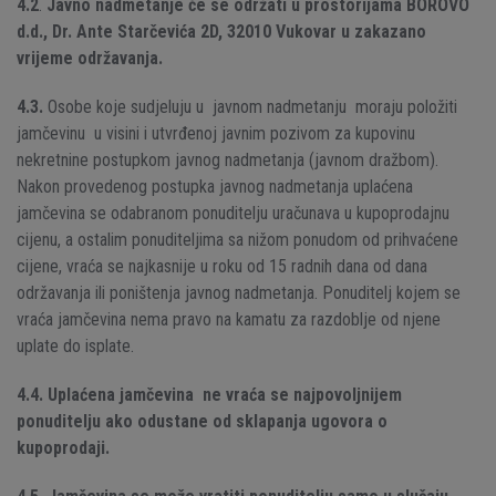
4.2
.
Javno nadmetanje će se održati u prostorijama
BOROVO
d.d., Dr. Ante Starčevića 2D, 32010 Vukovar u zakazano
vrijeme održavanja.
4.3.
Osobe koje sudjeluju u javnom nadmetanju moraju položiti
jamčevinu u visini i utvrđenoj javnim pozivom za kupovinu
nekretnine postupkom javnog nadmetanja (javnom dražbom).
Nakon provedenog postupka javnog nadmetanja uplaćena
jamčevina se odabranom ponuditelju uračunava u kupoprodajnu
cijenu, a ostalim ponuditeljima sa nižom ponudom od prihvaćene
cijene, vraća se najkasnije u roku od 15 radnih dana od dana
održavanja ili poništenja javnog nadmetanja. Ponuditelj kojem se
vraća jamčevina nema pravo na kamatu za razdoblje od njene
uplate do isplate.
4.4. Uplaćena jamčevina ne vraća se najpovoljnijem
ponuditelju ako odustane od sklapanja ugovora o
kupoprodaji.