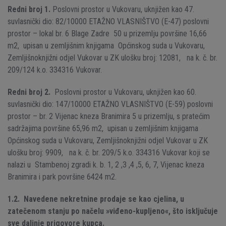
Redni broj 1.
Poslovni prostor u Vukovaru, uknjižen kao 47.
suvlasnički dio: 82/10000 ETAŽNO VLASNIŠTVO (E-47) poslovni
prostor – lokal br. 6 Blage Zadre 50 u prizemlju površine 16,66
m2, upisan u zemljišnim knjigama Općinskog suda u Vukovaru,
Zemljišnoknjižni odjel Vukovar u ZK ulošku broj: 12081, na k. č. br.
209/124 k.o. 334316 Vukovar.
Redni broj 2.
Poslovni prostor u Vukovaru, uknjižen kao 60.
suvlasnički dio: 147/10000 ETAŽNO VLASNIŠTVO (E-59) poslovni
prostor – br. 2 Vijenac kneza Branimira 5 u prizemlju, s pratećim
sadržajima površine 65,96 m2, upisan u zemljišnim knjigama
Općinskog suda u Vukovaru, Zemljišnoknjižni odjel Vukovar u ZK
ulošku broj: 9909, na k. č. br. 209/5 k.o. 334316 Vukovar koji se
nalazi u Stambenoj zgradi k. b. 1, 2 ,3 ,4 ,5, 6, 7, Vijenac kneza
Branimira i park površine 6424 m2.
1.2. Navedene nekretnine prodaje se kao cjelina, u
zatečenom stanju po načelu »viđeno-kupljeno«, što isključuje
sve daljnje prigovore kupca.