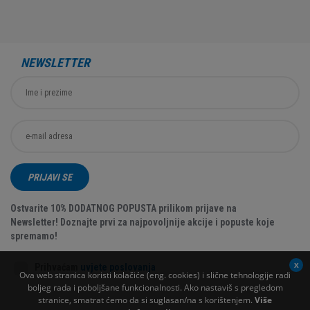
NEWSLETTER
PRIJAVI SE
Ostvarite 10% DODATNOG POPUSTA prilikom prijave na
Newsletter! Doznajte prvi za najpovoljnije akcije i popuste koje
spremamo!
Prihvaćam
uvjete poslovanja
Ova web stranica koristi kolačiće (eng. cookies) i slične tehnologije radi
boljeg rada i poboljšane funkcionalnosti. Ako nastaviš s pregledom
stranice, smatrat ćemo da si suglasan/na s korištenjem.
Više