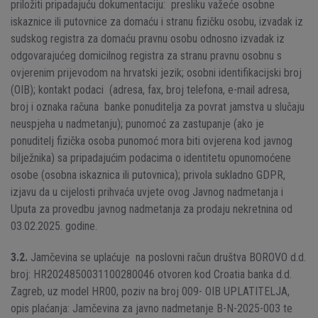
priložiti pripadajuću dokumentaciju: presliku važeće osobne
iskaznice ili putovnice za domaću i stranu fizičku osobu, izvadak iz
sudskog registra za domaću pravnu osobu odnosno izvadak iz
odgovarajućeg domicilnog registra za stranu pravnu osobnu s
ovjerenim prijevodom na hrvatski jezik; osobni identifikacijski broj
(OIB); kontakt podaci (adresa, fax, broj telefona, e-mail adresa,
broj i oznaka računa banke ponuditelja za povrat jamstva u slučaju
neuspjeha u nadmetanju); punomoć za zastupanje (ako je
ponuditelj fizička osoba punomoć mora biti ovjerena kod javnog
bilježnika) sa pripadajućim podacima o identitetu opunomoćene
osobe (osobna iskaznica ili putovnica); privola sukladno GDPR,
izjavu da u cijelosti prihvaća uvjete ovog Javnog nadmetanja i
Uputa za provedbu javnog nadmetanja za prodaju nekretnina od
03.02.2025. godine.
3.2.
Jamčevina se uplaćuje na poslovni račun društva BOROVO d.d.
broj: HR2024850031100280046 otvoren kod Croatia banka d.d.
Zagreb, uz model HR00, poziv na broj 009- OIB UPLATITELJA,
opis plaćanja: Jamčevina za javno nadmetanje B-N-2025-003 te