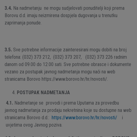
3.4.
Na nadmetanju ne mogu sudjelovati ponuditelji koji prema
Borovu d.d. imaju neizmirena dospjela dugovanja u trenutku
zaprimanja ponude.
3.5.
Sve potrebne informacije zainteresirani mogu dobiti na broj
telefona: (032) 373 212, (032) 373 207, (032) 373 226 radnim
danom od 09.00 do 12.00 sati. Sve potrebne obrasce i dokumente
vezano za postupak javnog nadmetanja mogu naći na web
stranicama Borovo https://www.borovo.hr/hr/novosti/.
POSTUPAK NADMETANJA
4.1.
Nadmetanje se provodi i prema Uputama za provedbu
javnog nadmetanja za prodaju nekretnina koje su dostupne na web
stranicama Borovo d.d.:
https://www.borovo.hr/hr/novosti/
i
uvjetima ovog Javnog poziva.