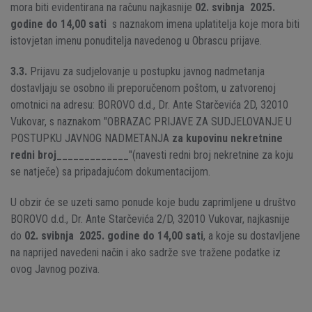
mora biti evidentirana na računu najkasnije
02. svibnja 2025.
godine do 14,00 sati
s naznakom imena uplatitelja koje mora biti
istovjetan imenu ponuditelja navedenog u Obrascu prijave.
3.3.
Prijavu za sudjelovanje u postupku javnog nadmetanja
dostavljaju se osobno ili preporučenom poštom, u zatvorenoj
omotnici na adresu: BOROVO d.d., Dr. Ante Starčevića 2D, 32010
Vukovar, s naznakom "OBRAZAC PRIJAVE ZA SUDJELOVANJE U
POSTUPKU JAVNOG NADMETANJA
za kupovinu nekretnine
redni broj_____________
"(navesti redni broj nekretnine za koju
se natječe) sa pripadajućom dokumentacijom.
U obzir će se uzeti samo ponude koje budu zaprimljene u društvo
BOROVO d.d., Dr. Ante Starčevića 2/D, 32010 Vukovar, najkasnije
do
02. svibnja 2025. godine do 14,00 sati
, a koje su dostavljene
na naprijed navedeni način i ako sadrže sve tražene podatke iz
ovog Javnog poziva.