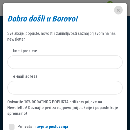
0
Dobro došli u Borovo!
Sve akcije, popuste, novosti i zanimljivosti saznaj prijavom na naš
newsletter.
Ime i prezime
J A V N I P O Z I V za
e-mail adresa
kupovinu nekretnine
postupkom javnog
Ostvarite 10% DODATNOG POPUSTA prilikom prijave na
nadmetanja (javnom
Newsletter! Doznajte prvi za najpovoljnije akcije i popuste koje
spremamo!
dražbom) B-N-2025-003
Prihvaćam
uvjete poslovanja