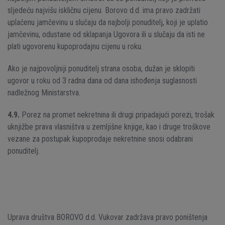
sljedeću najvišu iskličnu cijenu. Borovo d.d. ima pravo zadržati
uplaćenu jamčevinu u slučaju da najbolji ponuditelj, koji je uplatio
jamčevinu, odustane od sklapanja Ugovora ili u slučaju da isti ne
plati ugovorenu kupoprodajnu cijenu u roku.
Ako je najpovoljniji ponuditelj strana osoba, dužan je sklopiti
ugovor u roku od 3 radna dana od dana ishođenja suglasnosti
nadležnog Ministarstva.
4.9.
Porez na promet nekretnina ili drugi pripadajući porezi, trošak
uknjižbe prava vlasništva u zemljišne knjige, kao i druge troškove
vezane za postupak kupoprodaje nekretnine snosi odabrani
ponuditelj.
Uprava društva BOROVO d.d. Vukovar zadržava pravo poništenja