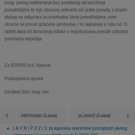
ovog javnog nadmetanja bez posebnog obrazloženja
ponuditeljima te nije obvezno prihvatiti niti jednu ponudu, u kojem
slučaju ne odgovara za eventualnu štetu ponuditeljima, osim
obveze na povrat uplaćene jamčevine, i to najkasnije u roku od 15
radnih dana od donošenja odluke o neprihvaćanju ponude odnosno
poništenja natječaja.
Za BOROVO d.d. Vukovar
Predsjednica uprave
Gordana Odor, mag. oec.
PRETHODNI ČLANAK
SLJEDEĆI ČLANAK
J A V N I P O Z I V za kupovinu nekretnine postupkom javnog