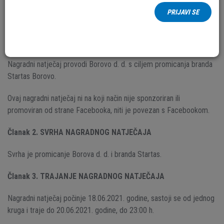
PRIJAVI SE
"Mjesec dana rođendana”
Članak 1. PRIREĐIVAČ NAGRADNOG NATJEČAJA
Nagradni natječaj provodi Borovo d. d. s ciljem promicanja branda
Startas Borovo.
Ovaj nagradni natječaj ni na koji način nije sponzoriran ili
promoviran od strane Facebooka, niti je povezan s Facebookom.
Članak 2. SVRHA NAGRADNOG NATJEČAJA
Svrha je promicanje Borova d. d. i branda Startas.
Članak 3. TRAJANJE NAGRADNOG NATJEČAJA
Nagradni natječaj počinje 18.06.2021. godine, sastoji se od jednog
kruga i traje do 20.06.2021. godine, do 23:00 h.