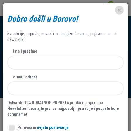
0
Dobro došli u Borovo!
Sve akcije, popuste, novosti i zanimljivosti saznaj prijavom na naš
newsletter.
Ime i prezime
Nagradni natječaj - 90godina
e-mail adresa
Startas Hrvatska
Ostvarite 10% DODATNOG POPUSTA prilikom prijave na
Newsletter! Doznajte prvi za najpovoljnije akcije i popuste koje
Datum:
18.
Lipanj
2021.
spremamo!
Datum: 18
.
lipanj
2021.
Prihvaćam
uvjete poslovanja
PRAVILA NAGRADNOG NATJEČAJA