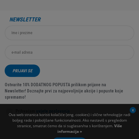
NEWSLETTER
PRIJAVI SE
Ostvarite 10% DODATNOG POPUSTA prilikom prijave na
Newsletter! Doznajte prvi za najpovoljnije akcije i popuste koje
spremamo!
Prihvaćam
uvjete poslovanja
Ova web stranica koristi kolačiće (eng. cookies) i slične tehnologije radi
boljeg rada i poboljšane funkcionalnosti. Ako nastaviš s pregledom
stranice, smatrat ćemo da si suglasan/na s korištenjem.
Više
informacija »