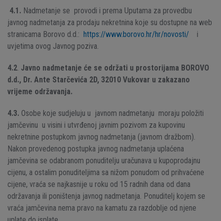
4.1.
Nadmetanje se provodi i prema Uputama za provedbu
javnog nadmetanja za prodaju nekretnina koje su dostupne na web
stranicama Borovo d.d.:
https://www.borovo.hr/hr/novosti/
i
uvjetima ovog Javnog poziva.
4.2
.
Javno nadmetanje će se održati u prostorijama
BOROVO
d.d., Dr. Ante Starčevića 2D, 32010 Vukovar u zakazano
vrijeme održavanja.
4.3.
Osobe koje sudjeluju u javnom nadmetanju moraju položiti
jamčevinu u visini i utvrđenoj javnim pozivom za kupovinu
nekretnine postupkom javnog nadmetanja (javnom dražbom).
Nakon provedenog postupka javnog nadmetanja uplaćena
jamčevina se odabranom ponuditelju uračunava u kupoprodajnu
cijenu, a ostalim ponuditeljima sa nižom ponudom od prihvaćene
cijene, vraća se najkasnije u roku od 15 radnih dana od dana
održavanja ili poništenja javnog nadmetanja. Ponuditelj kojem se
vraća jamčevina nema pravo na kamatu za razdoblje od njene
uplate do isplate.