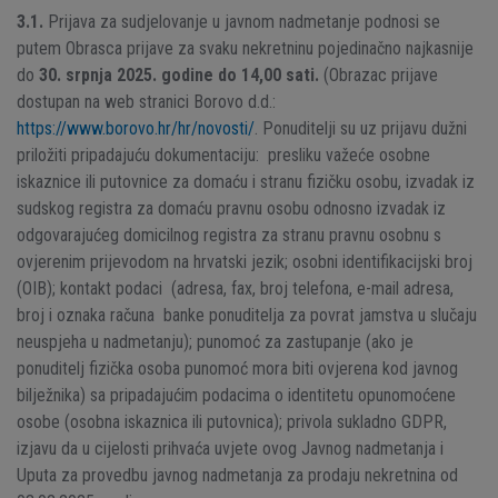
3.1.
Prijava za sudjelovanje u javnom nadmetanje podnosi se
putem Obrasca prijave za svaku nekretninu pojedinačno najkasnije
do
30. srpnja 2025. godine do 14,00 sati.
(Obrazac prijave
dostupan na web stranici Borovo d.d.:
https://www.borovo.hr/hr/novosti/
. Ponuditelji su uz prijavu dužni
priložiti pripadajuću dokumentaciju: presliku važeće osobne
iskaznice ili putovnice za domaću i stranu fizičku osobu, izvadak iz
sudskog registra za domaću pravnu osobu odnosno izvadak iz
odgovarajućeg domicilnog registra za stranu pravnu osobnu s
ovjerenim prijevodom na hrvatski jezik; osobni identifikacijski broj
(OIB); kontakt podaci (adresa, fax, broj telefona, e-mail adresa,
broj i oznaka računa banke ponuditelja za povrat jamstva u slučaju
neuspjeha u nadmetanju); punomoć za zastupanje (ako je
ponuditelj fizička osoba punomoć mora biti ovjerena kod javnog
bilježnika) sa pripadajućim podacima o identitetu opunomoćene
osobe (osobna iskaznica ili putovnica); privola sukladno GDPR,
izjavu da u cijelosti prihvaća uvjete ovog Javnog nadmetanja i
Uputa za provedbu javnog nadmetanja za prodaju nekretnina od