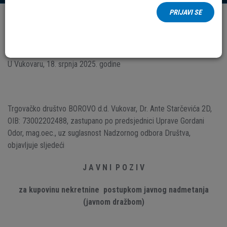
PRIJAVI SE
Datum:
18.
Srpanj
2025.
B-N-2025-009
U Vukovaru, 18. srpnja 2025. godine
Trgovačko društvo BOROVO d.d. Vukovar, Dr. Ante Starčevića 2D,
OIB: 73002202488, zastupano po predsjednici Uprave Gordani
Odor, mag.oec., uz suglasnost Nadzornog odbora Društva,
objavljuje sljedeći
J A V N I P O Z I V
za kupovinu nekretnine postupkom javnog nadmetanja
(javnom dražbom)