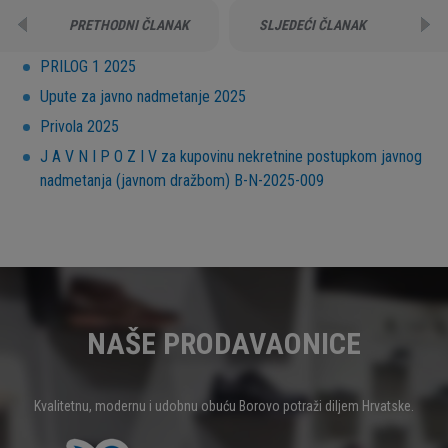
PRETHODNI ČLANAK
SLJEDEĆI ČLANAK
PRILOG 1 2025
Upute za javno nadmetanje 2025
Privola 2025
J A V N I P O Z I V za kupovinu nekretnine postupkom javnog
nadmetanja (javnom dražbom) B-N-2025-009
NAŠE PRODAVAONICE
Kvalitetnu, modernu i udobnu obuću Borovo potraži diljem Hrvatske.