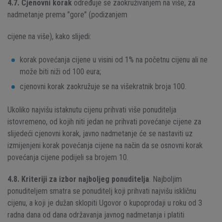
4.7.
Cjenovni korak
određuje se zaokruživanjem na više, za
nadmetanje prema "gore" (podizanjem
cijene na više), kako slijedi:
korak povećanja cijene u visini od 1% na početnu cijenu ali ne
može biti niži od 100 eura;
cjenovni korak zaokružuje se na višekratnik broja 100.
Ukoliko najvišu istaknutu cijenu prihvati više ponuditelja
istovremeno, od kojih niti jedan ne prihvati povećanje cijene za
slijedeći cjenovni korak, javno nadmetanje će se nastaviti uz
izmijenjeni korak povećanja cijene na način da se osnovni korak
povećanja cijene podijeli sa brojem 10.
4.8.
Kriteriji za izbor najboljeg ponuditelja
. Najboljim
ponuditeljem smatra se ponuditelj koji prihvati najvišu iskličnu
cijenu, a koji je dužan sklopiti Ugovor o kupoprodaji u roku od 3
radna dana od dana održavanja javnog nadmetanja i platiti