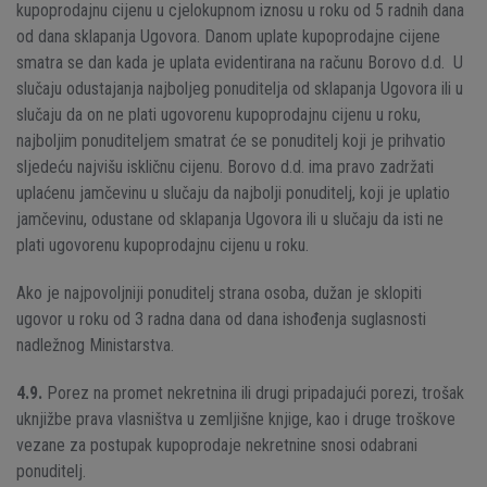
kupoprodajnu cijenu u cjelokupnom iznosu u roku od 5 radnih dana
od dana sklapanja Ugovora. Danom uplate kupoprodajne cijene
smatra se dan kada je uplata evidentirana na računu Borovo d.d. U
slučaju odustajanja najboljeg ponuditelja od sklapanja Ugovora ili u
slučaju da on ne plati ugovorenu kupoprodajnu cijenu u roku,
najboljim ponuditeljem smatrat će se ponuditelj koji je prihvatio
sljedeću najvišu iskličnu cijenu. Borovo d.d. ima pravo zadržati
uplaćenu jamčevinu u slučaju da najbolji ponuditelj, koji je uplatio
jamčevinu, odustane od sklapanja Ugovora ili u slučaju da isti ne
plati ugovorenu kupoprodajnu cijenu u roku.
Ako je najpovoljniji ponuditelj strana osoba, dužan je sklopiti
ugovor u roku od 3 radna dana od dana ishođenja suglasnosti
nadležnog Ministarstva.
4.9.
Porez na promet nekretnina ili drugi pripadajući porezi, trošak
uknjižbe prava vlasništva u zemljišne knjige, kao i druge troškove
vezane za postupak kupoprodaje nekretnine snosi odabrani
ponuditelj.