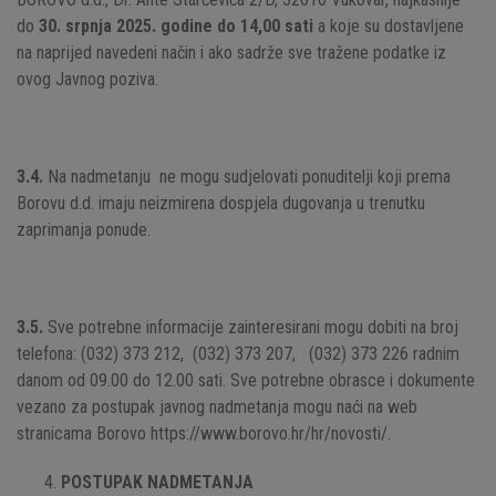
do
30. srpnja 2025. godine do 14,00 sati
a koje su dostavljene
na naprijed navedeni način i ako sadrže sve tražene podatke iz
ovog Javnog poziva.
3.4.
Na nadmetanju ne mogu sudjelovati ponuditelji koji prema
Borovu d.d. imaju neizmirena dospjela dugovanja u trenutku
zaprimanja ponude.
3.5.
Sve potrebne informacije zainteresirani mogu dobiti na broj
telefona: (032) 373 212, (032) 373 207, (032) 373 226 radnim
danom od 09.00 do 12.00 sati. Sve potrebne obrasce i dokumente
vezano za postupak javnog nadmetanja mogu naći na web
stranicama Borovo https://www.borovo.hr/hr/novosti/.
POSTUPAK NADMETANJA