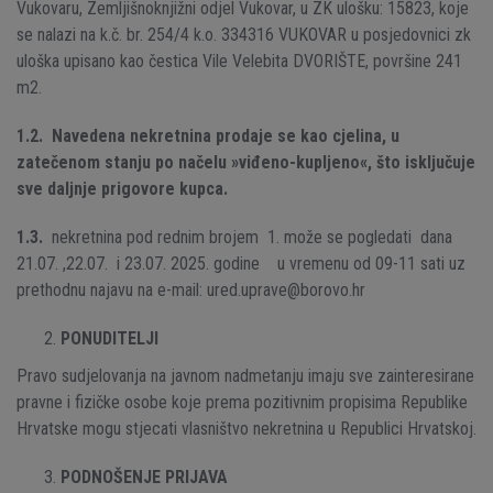
Vukovaru, Zemljišnoknjižni odjel Vukovar, u ZK ulošku: 15823, koje
se nalazi na k.č. br. 254/4 k.o. 334316 VUKOVAR u posjedovnici zk
uloška upisano kao čestica Vile Velebita DVORIŠTE, površine 241
m2.
1.2. Navedena nekretnina prodaje se kao cjelina, u
zatečenom stanju po načelu »viđeno-kupljeno«, što isključuje
sve daljnje prigovore kupca.
1.3.
nekretnina pod rednim brojem 1. može se pogledati dana
21.07. ,22.07. i 23.07. 2025. godine u vremenu od 09-11 sati uz
prethodnu najavu na e-mail: ured.uprave@borovo.hr
PONUDITELJI
Pravo sudjelovanja na javnom nadmetanju imaju sve zainteresirane
pravne i fizičke osobe koje prema pozitivnim propisima Republike
Hrvatske mogu stjecati vlasništvo nekretnina u Republici Hrvatskoj.
PODNOŠENJE PRIJAVA