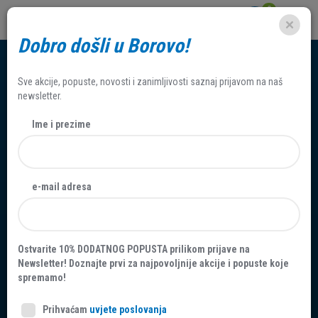
0
Dobro došli u Borovo!
Sve akcije, popuste, novosti i zanimljivosti saznaj prijavom na naš
newsletter.
Ime i prezime
J A V N I P O Z I V za
e-mail adresa
kupovinu nekretnine
postupkom javnog
Ostvarite 10% DODATNOG POPUSTA prilikom prijave na
nadmetanja (javnom
Newsletter! Doznajte prvi za najpovoljnije akcije i popuste koje
spremamo!
dražbom) B-N-2025-009
Prihvaćam
uvjete poslovanja