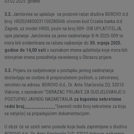
03.02.2025. godine.
3.2.
Jamčevina se uplaćuje na poslovni račun društva BOROVO d.d.
broj: HR2024850031100280046 otvoren kod Croatia banka d.d.
Zagreb, uz model HR00, poziv na broj 009- OIB UPLATITELJA,
opis plaćanja: Jamčevina za javno nadmetanje B-N-2025-009 te
mora biti evidentirana na računu najkasnije do
30. srpnja 2025.
godine do 14,00 sati
s naznakom imena uplatitelja koje mora biti
istovjetan imenu ponuditelja navedenog u Obrascu prijave.
3.3.
Prijavu za sudjelovanje u postupku javnog nadmetanja
dostavljaju se osobno ili preporučenom poštom, u zatvorenoj
omotnici na adresu: BOROVO d.d., Dr. Ante Starčevića 2D, 32010
Vukovar, s naznakom "OBRAZAC PRIJAVE ZA SUDJELOVANJE U
POSTUPKU JAVNOG NADMETANJA
za kupovinu nekretnine
redni broj_____________
"(navesti redni broj nekretnine za koju
se natječe) sa pripadajućom dokumentacijom.
U obzir će se uzeti samo ponude koje budu zaprimljene u društvo
BOROVO d.d., Dr. Ante Starčevića 2/D, 32010 Vukovar, najkasnije