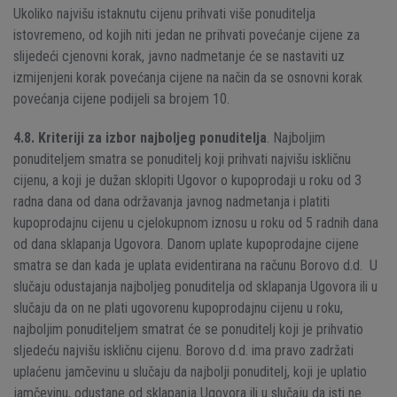
Ukoliko najvišu istaknutu cijenu prihvati više ponuditelja
istovremeno, od kojih niti jedan ne prihvati povećanje cijene za
slijedeći cjenovni korak, javno nadmetanje će se nastaviti uz
izmijenjeni korak povećanja cijene na način da se osnovni korak
povećanja cijene podijeli sa brojem 10.
4.8.
Kriteriji za izbor najboljeg ponuditelja
. Najboljim
ponuditeljem smatra se ponuditelj koji prihvati najvišu iskličnu
cijenu, a koji je dužan sklopiti Ugovor o kupoprodaji u roku od 3
radna dana od dana održavanja javnog nadmetanja i platiti
kupoprodajnu cijenu u cjelokupnom iznosu u roku od 5 radnih dana
od dana sklapanja Ugovora. Danom uplate kupoprodajne cijene
smatra se dan kada je uplata evidentirana na računu Borovo d.d. U
slučaju odustajanja najboljeg ponuditelja od sklapanja Ugovora ili u
slučaju da on ne plati ugovorenu kupoprodajnu cijenu u roku,
najboljim ponuditeljem smatrat će se ponuditelj koji je prihvatio
sljedeću najvišu iskličnu cijenu. Borovo d.d. ima pravo zadržati
uplaćenu jamčevinu u slučaju da najbolji ponuditelj, koji je uplatio
jamčevinu, odustane od sklapanja Ugovora ili u slučaju da isti ne