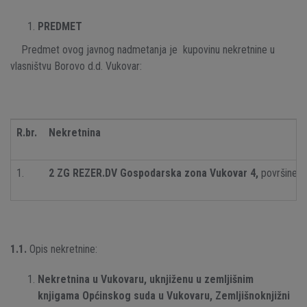
PREDMET
Predmet ovog javnog nadmetanja je kupovinu nekretnine u
vlasništvu Borovo d.d. Vukovar:
R.br.
Nekretnina
1.
2 ZG REZER.DV Gospodarska zona Vukovar 4,
površine 44
1.1.
Opis nekretnine:
Nekretnina u Vukovaru, uknjiženu u zemljišnim
knjigama Općinskog suda u Vukovaru, Zemljišnoknjižni