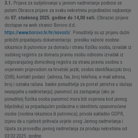
3.1.
Prijava za sudjelovanje u javnom nadmetanje podnosi se
putem Obrasca prijave za svaku nekretninu pojedinačno najkasnije
do
07. studenog 2025. godine do 14,00 sati.
(Obrazac prijave
dostupan na web stranici Borovo d.d.:
https://www.borovo.hr/hr/novosti/
. Ponuditelji su uz prijavu dužni
priložiti pripadajuću dokumentaciju: presliku važeće osobne
iskaznice ili putovnice za domaću i stranu fizičku osobu, izvadak iz
sudskog registra za domaću pravnu osobu odnosno izvadak iz
odgovarajućeg domicilnog registra za stranu pravnu osobnu s
ovjerenim prijevodom na hrvatski jezik; osobni identifikacijski broj
(OIB); kontakt podaci (adresa, fax, broj telefona, e-mail adresa,
broj i oznaka računa banke ponuditelja za povrat jamstva u slučaju
neuspjeha u nadmetanju); punomoć za zastupanje (ako je
ponuditelj fizička osoba punomoć mora biti ovjerena kod javnog
bilježnika) sa pripadajućim podacima o identitetu opunomoćene
osobe (osobna iskaznica ili putovnica); privola sukladno GDPR,
izjavu da u cijelosti prihvaća uvjete ovog Javnog nadmetanja i
Uputa za provedbu javnog nadmetanja za prodaju nekretnina od
03.02.2025. godine.