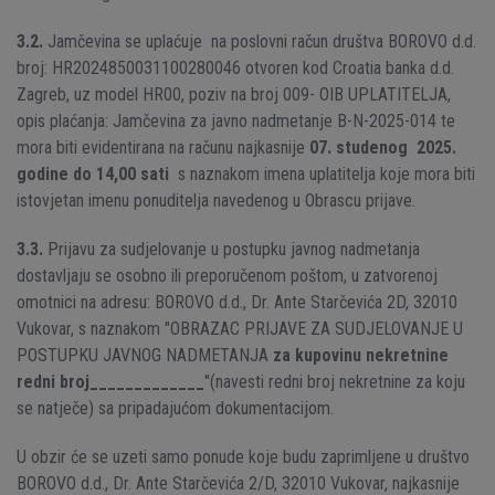
3.2.
Jamčevina se uplaćuje na poslovni račun društva BOROVO d.d.
broj: HR2024850031100280046 otvoren kod Croatia banka d.d.
Zagreb, uz model HR00, poziv na broj 009- OIB UPLATITELJA,
opis plaćanja: Jamčevina za javno nadmetanje B-N-2025-014 te
mora biti evidentirana na računu najkasnije
07. studenog 2025.
godine do 14,00 sati
s naznakom imena uplatitelja koje mora biti
istovjetan imenu ponuditelja navedenog u Obrascu prijave.
3.3.
Prijavu za sudjelovanje u postupku javnog nadmetanja
dostavljaju se osobno ili preporučenom poštom, u zatvorenoj
omotnici na adresu: BOROVO d.d., Dr. Ante Starčevića 2D, 32010
Vukovar, s naznakom "OBRAZAC PRIJAVE ZA SUDJELOVANJE U
POSTUPKU JAVNOG NADMETANJA
za kupovinu nekretnine
redni broj_____________
"(navesti redni broj nekretnine za koju
se natječe) sa pripadajućom dokumentacijom.
U obzir će se uzeti samo ponude koje budu zaprimljene u društvo
BOROVO d.d., Dr. Ante Starčevića 2/D, 32010 Vukovar, najkasnije