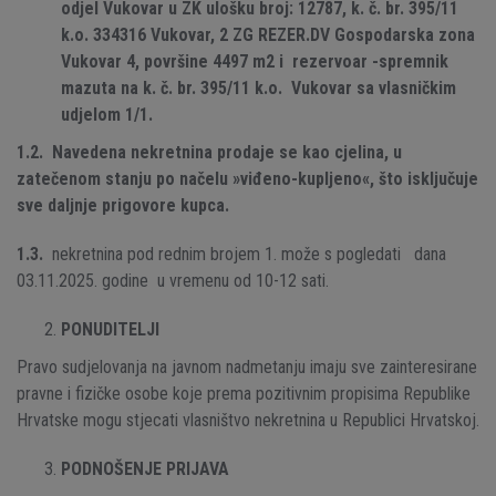
odjel Vukovar u ZK ulošku broj: 12787, k. č. br. 395/11
k.o. 334316 Vukovar, 2 ZG REZER.DV Gospodarska zona
Vukovar 4, površine 4497 m2 i rezervoar -spremnik
mazuta na k. č. br. 395/11 k.o. Vukovar sa vlasničkim
udjelom 1/1.
1.2. Navedena nekretnina prodaje se kao cjelina, u
zatečenom stanju po načelu »viđeno-kupljeno«, što isključuje
sve daljnje prigovore kupca.
1.3.
nekretnina pod rednim brojem 1. može s pogledati dana
03.11.2025. godine u vremenu od 10-12 sati.
PONUDITELJI
Pravo sudjelovanja na javnom nadmetanju imaju sve zainteresirane
pravne i fizičke osobe koje prema pozitivnim propisima Republike
Hrvatske mogu stjecati vlasništvo nekretnina u Republici Hrvatskoj.
PODNOŠENJE PRIJAVA