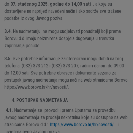
do
07. studenog 2025. godine do 14,00 sati
, a koje su
dostavljene na naprijed navedeni način i ako sadrže sve tražene
podatke iz ovog Javnog poziva.
3.4.
Na nadmetanju ne mogu sudjelovati ponuditelji koji prema
Borovu d.d. imaju neizmirena dospjela dugovanja u trenutku
zaprimanja ponude.
3.5.
Sve potrebne informacije zainteresirani mogu dobiti na broj
telefona: (032) 373 212 i (032) 373 207, radnim danom do 09.00
do 12.00 sati. Sve potrebne obrasce i dokumente vezano za
postupak javnog nadmetanja mogu naći na web stranicama Borovo
https://www.borovo.hr/hr/novosti/.
POSTUPAK NADMETANJA
4.1.
Nadmetanje se provodi i prema Uputama za provedbu
javnog nadmetanja za prodaju nekretnina koje su dostupne na web
stranicama Borovo d.d.:
https://www.borovo.hr/hr/novosti/
i
uvjetima ovog Javnog poziva.