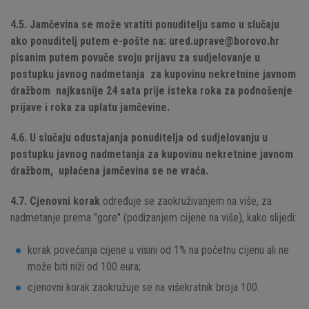
4.5. Jamčevina se može vratiti ponuditelju samo u slučaju
ako ponuditelj putem e-pošte na: ured.uprave@borovo.hr
pisanim putem povuče svoju prijavu za sudjelovanje u
postupku javnog nadmetanja za kupovinu nekretnine javnom
dražbom najkasnije 24 sata prije isteka roka za podnošenje
prijave i roka za uplatu jamčevine.
4.6. U slučaju odustajanja ponuditelja od sudjelovanju u
postupku javnog nadmetanja za kupovinu
nekretnine javnom
dražbom, uplaćena jamčevina se ne vraća.
4.7.
Cjenovni korak
određuje se zaokruživanjem na više, za
nadmetanje prema "gore" (podizanjem cijene na više), kako slijedi:
korak povećanja cijene u visini od 1% na početnu cijenu ali ne
može biti niži od 100 eura;
cjenovni korak zaokružuje se na višekratnik broja 100.