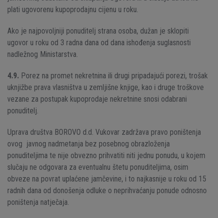
plati ugovorenu kupoprodajnu cijenu u roku.
Ako je najpovoljniji ponuditelj strana osoba, dužan je sklopiti
ugovor u roku od 3 radna dana od dana ishođenja suglasnosti
nadležnog Ministarstva.
4.9.
Porez na promet nekretnina ili drugi pripadajući porezi, trošak
uknjižbe prava vlasništva u zemljišne knjige, kao i druge troškove
vezane za postupak kupoprodaje nekretnine snosi odabrani
ponuditelj.
Uprava društva BOROVO d.d. Vukovar zadržava pravo poništenja
ovog javnog nadmetanja bez posebnog obrazloženja
ponuditeljima te nije obvezno prihvatiti niti jednu ponudu, u kojem
slučaju ne odgovara za eventualnu štetu ponuditeljima, osim
obveze na povrat uplaćene jamčevine, i to najkasnije u roku od 15
radnih dana od donošenja odluke o neprihvaćanju ponude odnosno
poništenja natječaja.