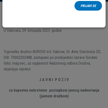
PRIJAVI SE
Datum:
29.
Listopad
2025.
B-N-2025-014
U Vukovaru, 29. listopada 2025. godine
Trgovačko društvo BOROVO d.d. Vukovar, Dr. Ante Starčevića 2D,
OIB: 73002202488, zastupano po predsjednici Uprave Gordani
Odor, mag.oec., uz suglasnost Nadzornog odbora Društva,
objavljuje sljedeći
J A V N I P O Z I V
za kupovinu nekretnine postupkom javnog nadmetanja
(javnom dražbom)