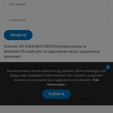
PRIJAVI SE
Ostvarite 10% DODATNOG POPUSTA prilikom prijave na
Newsletter! Doznajte prvi za najpovoljnije akcije i popuste koje
spremamo!
Prihvaćam
uvjete poslovanja
Ova web stranica koristi kolačiće (eng. cookies) i slične tehnologije radi
boljeg rada i poboljšane funkcionalnosti. Ako nastaviš s pregledom
stranice, smatrat ćemo da si suglasan/na s korištenjem.
Više
informacija »
SLAŽEM SE
© 2017 Borovo d.d. | Designed & developed by
elatus.net