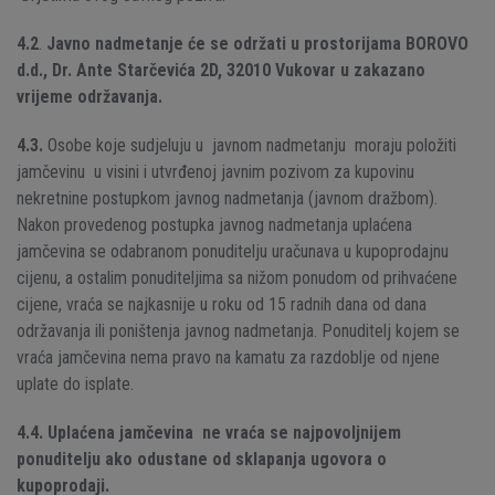
4.2
.
Javno nadmetanje će se održati u prostorijama
BOROVO
d.d., Dr. Ante Starčevića 2D, 32010 Vukovar u zakazano
vrijeme održavanja.
4.3.
Osobe koje sudjeluju u javnom nadmetanju moraju položiti
jamčevinu u visini i utvrđenoj javnim pozivom za kupovinu
nekretnine postupkom javnog nadmetanja (javnom dražbom).
Nakon provedenog postupka javnog nadmetanja uplaćena
jamčevina se odabranom ponuditelju uračunava u kupoprodajnu
cijenu, a ostalim ponuditeljima sa nižom ponudom od prihvaćene
cijene, vraća se najkasnije u roku od 15 radnih dana od dana
održavanja ili poništenja javnog nadmetanja. Ponuditelj kojem se
vraća jamčevina nema pravo na kamatu za razdoblje od njene
uplate do isplate.
4.4. Uplaćena jamčevina ne vraća se najpovoljnijem
ponuditelju ako odustane od sklapanja ugovora o
kupoprodaji.