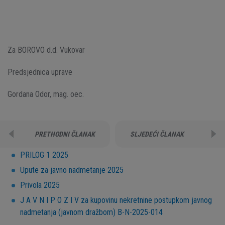
Za BOROVO d.d. Vukovar
Predsjednica uprave
Gordana Odor, mag. oec.
PRETHODNI ČLANAK
SLJEDEĆI ČLANAK
PRILOG 1 2025
Upute za javno nadmetanje 2025
Privola 2025
J A V N I P O Z I V za kupovinu nekretnine postupkom javnog
nadmetanja (javnom dražbom) B-N-2025-014