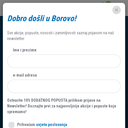
0
Dobro došli u Borovo!
Sve akcije, popuste, novosti i zanimljivosti saznaj prijavom na naš
newsletter.
Ime i prezime
J A V N I P O Z I V za
e-mail adresa
kupovinu nekretnine
postupkom javnog
Ostvarite 10% DODATNOG POPUSTA prilikom prijave na
nadmetanja (javnom
Newsletter! Doznajte prvi za najpovoljnije akcije i popuste koje
spremamo!
dražbom) B-N-2025-014
Prihvaćam
uvjete poslovanja