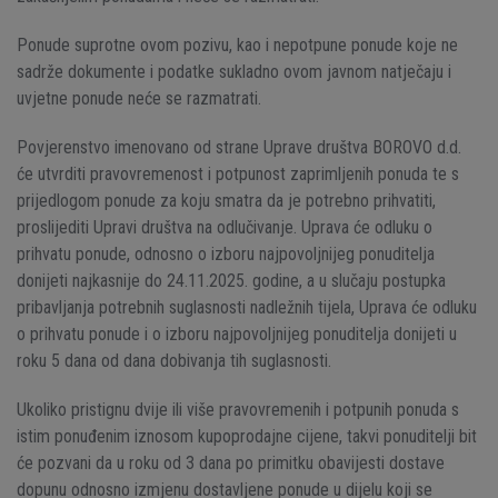
Ponude suprotne ovom pozivu, kao i nepotpune ponude koje ne
sadrže dokumente i podatke sukladno ovom javnom natječaju i
uvjetne ponude neće se razmatrati.
Povjerenstvo imenovano od strane Uprave društva BOROVO d.d.
će utvrditi pravovremenost i potpunost zaprimljenih ponuda te s
prijedlogom ponude za koju smatra da je potrebno prihvatiti,
proslijediti Upravi društva na odlučivanje. Uprava će odluku o
prihvatu ponude, odnosno o izboru najpovoljnijeg ponuditelja
donijeti najkasnije do 24.11.2025. godine, a u slučaju postupka
pribavljanja potrebnih suglasnosti nadležnih tijela, Uprava će odluku
o prihvatu ponude i o izboru najpovoljnijeg ponuditelja donijeti u
roku 5 dana od dana dobivanja tih suglasnosti.
Ukoliko pristignu dvije ili više pravovremenih i potpunih ponuda s
istim ponuđenim iznosom kupoprodajne cijene, takvi ponuditelji bit
će pozvani da u roku od 3 dana po primitku obavijesti dostave
dopunu odnosno izmjenu dostavljene ponude u dijelu koji se