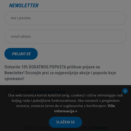
NEWSLETTER
PRIJAVI SE
Ostvarite 10% DODATNOG POPUSTA prilikom prijave na
Newsletter! Doznajte prvi za najpovoljnije akcije i popuste koje
spremamo!
Prihvaćam
uvjete poslovanja
Ova web stranica koristi kolačiće (eng. cookies) i slične tehnologije radi
boljeg rada i poboljšane funkcionalnosti. Ako nastaviš s pregledom
stranice, smatrat ćemo da si suglasan/na s korištenjem.
Više
informacija »
SLAŽEM SE
© 2017 Borovo d.d. | Designed & developed by
elatus.net