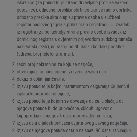
iskaznice (za ponuditelje strane državljane preslika važeće
putovnice), odnosno, preslika obrtnice ako se radi o obrtniku,
odnosno preslika akta o upisu pravne osobe u službeni
registar nadležnog tijela s prilozima o registraciji ili izvadak
iz registra (za ponuditelje strane pravne osobe izvadak iz
domicilnog registra s ovjerenim prijevodom sudskog tumača
na hrvatski jezik), ne stariji od 30 dana i kontakt podatke
(adresa, broj telefona, e-mail),
redni broj nekretnine za koju se natječe,
obvezujuću ponudu cijene izraženu u valuti euro,
dokaz o uplati jamčevine,
izjavu ponuditelja kojim instrumentom osiguranja će jamčiti
isplatu kupoprodajne cijene,
izjavu ponuditelja kojom se obvezuje da će, u slučaju da
njegova ponuda bude prihvaćena, sklopiti ugovor o
kupoprodaji na njegov trošak u predviđenom roku,
izjavu da u cijelosti prihvaća uvjete ovog Javnog natječaja,
izjavu da njegova ponuda ostaje na snazi 90 dana, računajući