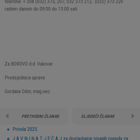
telefona: + 358 (032) 373, 207, 032 373 212, (032) 373 226
radnim danom do 09.00 do 13.00 sati.
Za BOROVO d.d. Vukovar
Predsjednica uprave
Gordana Odor, mag.oec.
PRETHODNI ČLANAK
SLJEDEĆI ČLANAK
Privola 2025
J A V N I N A T J E Č A J za dostavljanje pisanih ponuda za