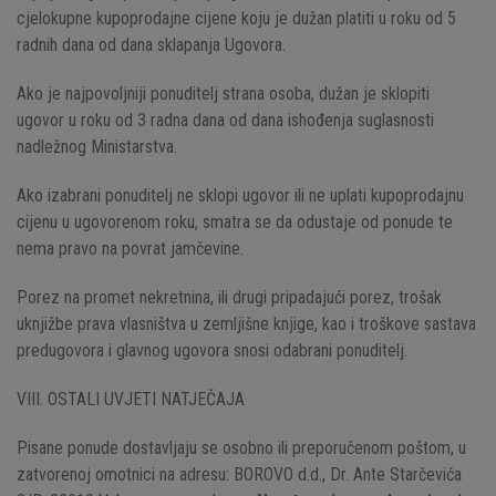
cjelokupne kupoprodajne cijene koju je dužan platiti u roku od 5
radnih dana od dana sklapanja Ugovora.
Ako je najpovoljniji ponuditelj strana osoba, dužan je sklopiti
ugovor u roku od 3 radna dana od dana ishođenja suglasnosti
nadležnog Ministarstva.
Ako izabrani ponuditelj ne sklopi ugovor ili ne uplati kupoprodajnu
cijenu u ugovorenom roku, smatra se da odustaje od ponude te
nema pravo na povrat jamčevine.
Porez na promet nekretnina, ili drugi pripadajući porez, trošak
uknjižbe prava vlasništva u zemljišne knjige, kao i troškove sastava
predugovora i glavnog ugovora snosi odabrani ponuditelj.
VIII. OSTALI UVJETI NATJEČAJA
Pisane ponude dostavljaju se osobno ili preporučenom poštom, u
zatvorenoj omotnici na adresu: BOROVO d.d., Dr. Ante Starčevića