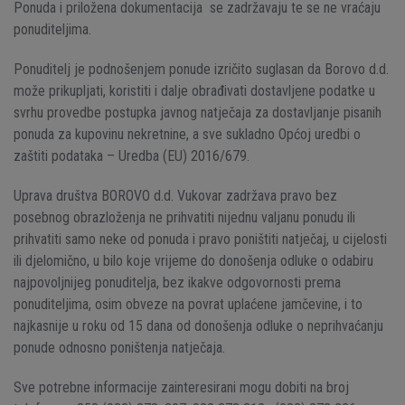
Ponuda i priložena dokumentacija se zadržavaju te se ne vraćaju
ponuditeljima.
Ponuditelj je podnošenjem ponude izričito suglasan da Borovo d.d.
može prikupljati, koristiti i dalje obrađivati dostavljene podatke u
svrhu provedbe postupka javnog natječaja za dostavljanje pisanih
ponuda za kupovinu nekretnine, a sve sukladno Općoj uredbi o
zaštiti podataka – Uredba (EU) 2016/679.
Uprava društva BOROVO d.d. Vukovar zadržava pravo bez
posebnog obrazloženja ne prihvatiti nijednu valjanu ponudu ili
prihvatiti samo neke od ponuda i pravo poništiti natječaj, u cijelosti
ili djelomično, u bilo koje vrijeme do donošenja odluke o odabiru
najpovoljnijeg ponuditelja, bez ikakve odgovornosti prema
ponuditeljima, osim obveze na povrat uplaćene jamčevine, i to
najkasnije u roku od 15 dana od donošenja odluke o neprihvaćanju
ponude odnosno poništenja natječaja.
Sve potrebne informacije zainteresirani mogu dobiti na broj