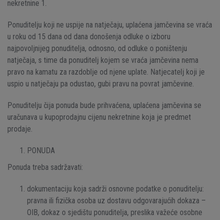
nekretnine 1.
Ponuditelju koji ne uspije na natječaju, uplaćena jamčevina se vraća
u roku od 15 dana od dana donošenja odluke o izboru
najpovoljnijeg ponuditelja, odnosno, od odluke o poništenju
natječaja, s time da ponuditelj kojem se vraća jamčevina nema
pravo na kamatu za razdoblje od njene uplate. Natjecatelj koji je
uspio u natječaju pa odustao, gubi pravu na povrat jamčevine.
Ponuditelju čija ponuda bude prihvaćena, uplaćena jamčevina se
uračunava u kupoprodajnu cijenu nekretnine koja je predmet
prodaje.
PONUDA
Ponuda treba sadržavati:
dokumentaciju koja sadrži osnovne podatke o ponuditelju:
pravna ili fizička osoba uz dostavu odgovarajućih dokaza –
OIB, dokaz o sjedištu ponuditelja, preslika važeće osobne