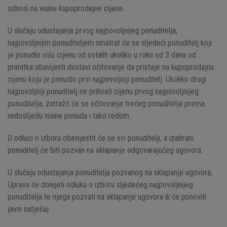
odnosi na visinu kupoprodajne cijene.
U slučaju odustajanja prvog najpovoljnijeg ponuditelja,
najpovoljnijim ponuditeljem smatrat će se sljedeći ponuditelj koji
je ponudio višu cijenu od ostalih ukoliko u roku od 3 dana od
primitka obavijesti dostavi očitovanje da pristaje na kupoprodajnu
cijenu koju je ponudio prvi najpovoljniji ponuditelj. Ukoliko drugi
najpovoljniji ponuditelj ne prihvati cijenu prvog najpovoljnijeg
ponuditelja, zatražit će se očitovanje trećeg ponuditelja prema
redoslijedu visine ponuda i tako redom.
O odluci o izboru obavijestit će se svi ponuditelji, a izabrani
ponuditelj će biti pozvan na sklapanje odgovarajućeg ugovora.
U slučaju odustajanja ponuditelja pozvanog na sklapanje ugovora,
Uprava će donijeti odluku o izboru sljedećeg najpovoljnijeg
ponuditelja te njega pozvati na sklapanje ugovora ili će ponoviti
javni natječaj.