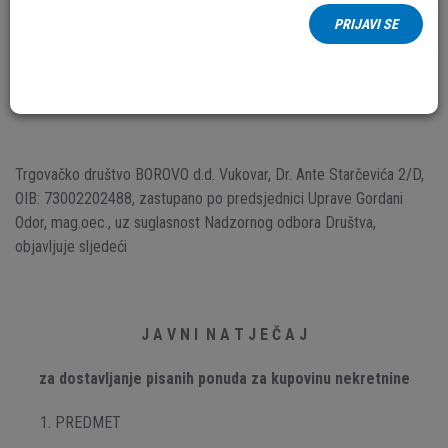
Datum:
07.
Studeni
2025.
PRIJAVI SE
B-N-2025-015
U Vukovaru, 07. studenog 2025. godine
Trgovačko društvo BOROVO d.d. Vukovar, Dr. Ante Starčevića 2/D,
OIB: 73002202488, zastupano po predsjednici Uprave Gordani
Odor, mag.oec., uz suglasnost Nadzornog odbora Društva,
objavljuje sljedeći
J A V N I N A T J E Č A J
za dostavljanje pisanih ponuda za kupovinu nekretnine
PREDMET