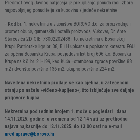
Predmet ovog Javnog natječaja je prikupljanje ponuda radi izbora
najpovoljnijeg ponuditelja za kupovinu sljedeće nekretnine:
- Red br. 1.
nekretnina u vlasništvu BOROVO d.d. za proizvodnju i
promet obuće, gumarskih i ostalih proizvoda, Vukovar, Dr. Ante
Starčevića 2D, OIB: 73002202488 i to: nekretnina u Bosanskoj
Krupi, Patriotske lige br. 38, B i H upisana u popisnom katastru FGU
za općinu Bosanska Krupa, posjedovni list broj 606 k.o. Bosanska
Krupa na k.č. br. 21-199, kao Kuća –stambena zgrada površine 88
m2 i dvorište površine 136 m2, ukupne površine 224 m2.
Navedena nekretnina prodaje se kao cjelina, u zatečenom
stanju po načelu »viđeno-kupljeno«, što isključuje sve daljnje
prigovore kupca.
Nekretnina pod rednim brojem 1. može s pogledati dana
14.11.2025. godine u vremenu od 12-14 sati uz prethodnu
najavu najkasnije do 12.11.2025. do 13:00 sati na e-mail
ured.uprave@borovo.hr