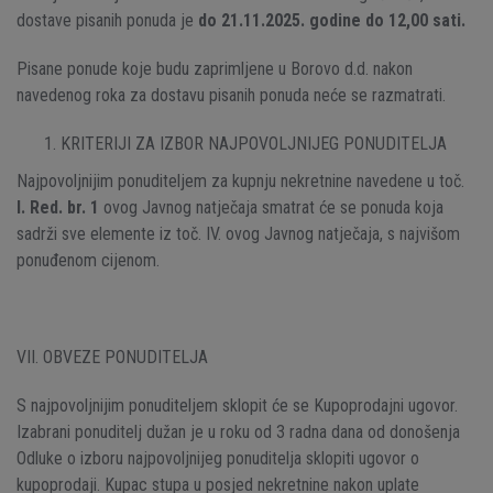
dostave pisanih ponuda je
do 21.11.2025. godine
do 12,00 sati.
Pisane ponude koje budu zaprimljene u Borovo d.d. nakon
navedenog roka za dostavu pisanih ponuda neće se razmatrati.
KRITERIJI ZA IZBOR NAJPOVOLJNIJEG PONUDITELJA
Najpovoljnijim ponuditeljem za kupnju nekretnine navedene u toč.
I.
Red. br. 1
ovog Javnog natječaja smatrat će se ponuda koja
sadrži sve elemente iz toč. IV. ovog Javnog natječaja, s najvišom
ponuđenom cijenom.
VII. OBVEZE PONUDITELJA
S najpovoljnijim ponuditeljem sklopit će se Kupoprodajni ugovor.
Izabrani ponuditelj dužan je u roku od 3 radna dana od donošenja
Odluke o izboru najpovoljnijeg ponuditelja sklopiti ugovor o
kupoprodaji. Kupac stupa u posjed nekretnine nakon uplate