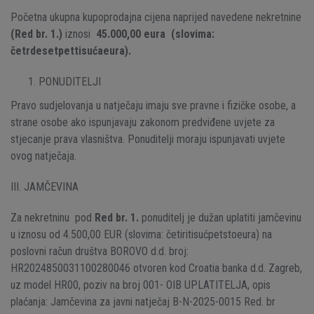
Početna ukupna kupoprodajna cijena naprijed navedene nekretnine
(Red br. 1.)
iznosi
45.000,00 eura
(slovima:
četrdesetpettisućaeura).
PONUDITELJI
Pravo sudjelovanja u natječaju imaju sve pravne i fizičke osobe, a
strane osobe ako ispunjavaju zakonom predviđene uvjete za
stjecanje prava vlasništva. Ponuditelji moraju ispunjavati uvjete
ovog natječaja.
III. JAMČEVINA
Za nekretninu pod
Red br. 1.
ponuditelj je dužan uplatiti jamčevinu
u iznosu od 4.500,00 EUR (slovima: četiritisućpetstoeura) na
poslovni račun društva BOROVO d.d. broj:
HR2024850031100280046 otvoren kod Croatia banka d.d. Zagreb,
uz model HR00, poziv na broj 001- OIB UPLATITELJA, opis
plaćanja: Jamčevina za javni natječaj B-N-2025-0015 Red. br