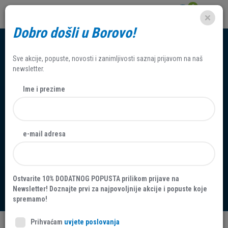
0
Dobro došli u Borovo!
Sve akcije, popuste, novosti i zanimljivosti saznaj prijavom na naš
newsletter.
Ime i prezime
J A V N I N A T J E Č A J za
e-mail adresa
dostavljanje pisanih ponuda
za kupovinu nekretnine B-N-
Ostvarite 10% DODATNOG POPUSTA prilikom prijave na
2025-015
Newsletter! Doznajte prvi za najpovoljnije akcije i popuste koje
spremamo!
Prihvaćam
uvjete poslovanja