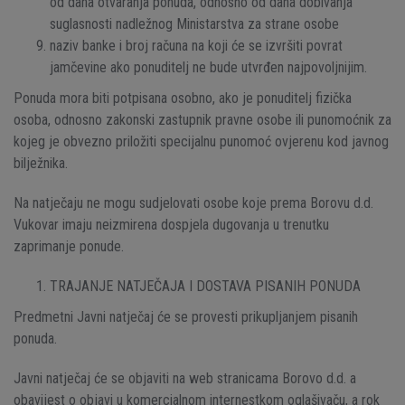
od dana otvaranja ponuda, odnosno od dana dobivanja
suglasnosti nadležnog Ministarstva za strane osobe
naziv banke i broj računa na koji će se izvršiti povrat
jamčevine ako ponuditelj ne bude utvrđen najpovoljnijim.
Ponuda mora biti potpisana osobno, ako je ponuditelj fizička
osoba, odnosno zakonski zastupnik pravne osobe ili punomoćnik za
kojeg je obvezno priložiti specijalnu punomoć ovjerenu kod javnog
bilježnika.
Na natječaju ne mogu sudjelovati osobe koje prema Borovu d.d.
Vukovar imaju neizmirena dospjela dugovanja u trenutku
zaprimanje ponude.
TRAJANJE NATJEČAJA I DOSTAVA PISANIH PONUDA
Predmetni Javni natječaj će se provesti prikupljanjem pisanih
ponuda.
Javni natječaj će se objaviti na web stranicama Borovo d.d. a
obavijest o objavi u komercialnom internestkom oglašivaču, a rok