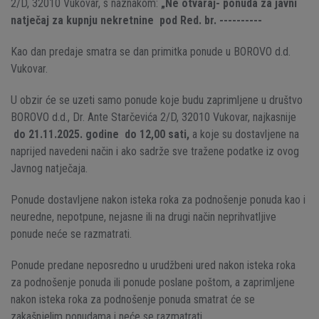
2/D, 32010 Vukovar, s naznakom:
„Ne otvaraj- ponuda za javni
natječaj za kupnju nekretnine pod Red. br. ----------
Kao dan predaje smatra se dan primitka ponude u BOROVO d.d.
Vukovar.
U obzir će se uzeti samo ponude koje budu zaprimljene u društvo
BOROVO d.d., Dr. Ante Starčevića 2/D, 32010 Vukovar, najkasnije
do 21.11.2025. godine do 12,00 sati,
a koje su dostavljene na
naprijed navedeni način i ako sadrže sve tražene podatke iz ovog
Javnog natječaja.
Ponude dostavljene nakon isteka roka za podnošenje ponuda kao i
neuredne, nepotpune, nejasne ili na drugi način neprihvatljive
ponude neće se razmatrati.
Ponude predane neposredno u urudžbeni ured nakon isteka roka
za podnošenje ponuda ili ponude poslane poštom, a zaprimljene
nakon isteka roka za podnošenje ponuda smatrat će se
zakašnjelim ponudama i neće se razmatrati.