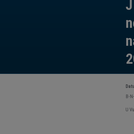
J
n
n
2
Dat
B-N
U Vu