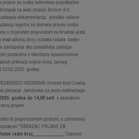
prijave za svaku nekretninu pojedinačno
ostupan na web stranici Borovo d.d.:
 pripadajuću dokumentaciju: presliku važeće
 sudskog registra za domaću pravnu osobu
nu s ovjerenim prijevodom na hrvatski jezik;
, e-mail adresa, broj i oznaka računa banke
a zastupanje ako ponuditelja zastupa
jućim podacima o identitetu opunomoćene
jelosti prihvaća uvjete ovog Javnog
 03.02.2025. godine.
HR2024850031100280046 otvoren kod Croatia
is plaćanja: Jamčevina za javno nadmetanje
025. godine do 14,00 sati
s naznakom
ascu prijave.
sobno ili preporučenom poštom, u zatvorenoj
, s naznakom "OBRAZAC PRIJAVE ZA
tnine redni broj_____________
"(navesti