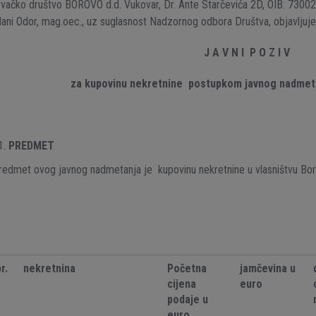
vačko društvo BOROVO d.d. Vukovar, Dr. Ante Starčevića 2D, OIB: 7300
ani Odor, mag.oec., uz suglasnost Nadzornog odbora Društva, objavljuje
J A V N I P O Z I V
za kupovinu nekretnine postupkom javnog nadmet
PREDMET
redmet ovog javnog nadmetanja je kupovinu nekretnine u vlasništvu Bor
r.
nekretnina
Početna
jamčevina u
cijena
euro
podaje u
euro