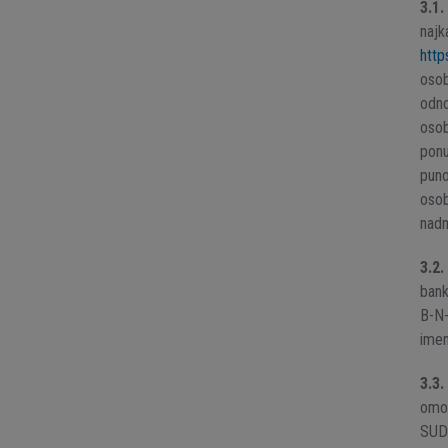
3.1.
najk
http
osob
odno
osob
ponu
puno
osob
nadm
3.2.
bank
B-N-
imen
3.3.
omot
SUD