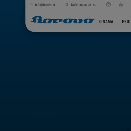
info@borovo.hr
Naše prodavaonice
O NAMA
PRO