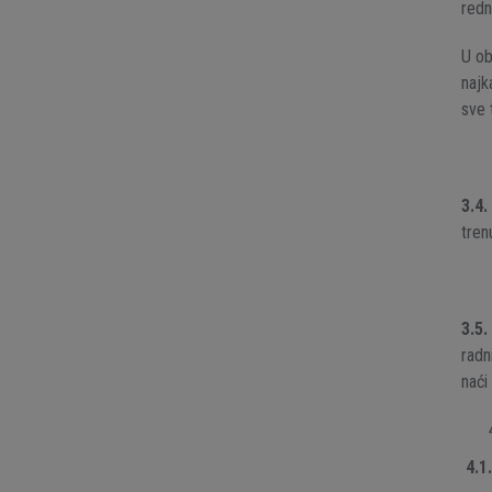
redn
U ob
najk
sve 
3.4.
tren
3.5.
radn
naći
4.1