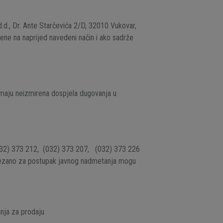
d., Dr. Ante Starčevića 2/D, 32010 Vukovar,
jene na naprijed navedeni način i ako sadrže
imaju neizmirena dospjela dugovanja u
 (032) 373 212, (032) 373 207, (032) 373 226
vezano za postupak javnog nadmetanja mogu
ja za prodaju