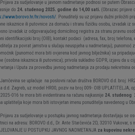
Prijava za sudjelovanje u javnom nadmetanje podnosi se putem Obrasca 
asnije do
24. studenog 2025. godine do 14,00 sati.
(Obrazac prijave d
s://www.borovo.hr/hr/novosti/
. Ponuditelji su uz prijavu dužni priložiti
ne iskaznice ili putovnice za domaću i stranu fizičku osobu, izvadak iz
sno izvadak iz odgovarajućeg domicilnog registra za stranu pravnu osob
ni identifikacijski broj (OIB); kontakt podaci (adresa, fax, broj telefona
ditelja za povrat jamstva u slučaju neuspjeha u nadmetanju); punomoć z
moćnik (punomoć mora biti ovjerena kod javnog bilježnika) sa pripada
e (osobna iskaznica ili putovnica); privola sukladno GDPR, izjavu da u ci
etanja i Uputa za provedbu javnog nadmetanja za prodaju nekretnina od
Jamčevina se uplaćuje na poslovni račun društva BOROVO d.d. broj: 
a d.d. Zagreb, uz model HR00, poziv na broj 009- OIB UPLATITELJA, op
2025-016 te mora biti evidentirana na računu najkasnije
24. studenog 2
a uplatitelja koje mora biti istovjetan imenu ponuditelja navedenog u Obr
Prijavu za sudjelovanje u postupku javnog nadmetanja dostavljaju se o
nici na adresu: BOROVO d.d., Dr. Ante Starčevića 2D, 32010 Vukovar
JELOVANJE U POSTUPKU JAVNOG NADMETANJA
za kupovinu nekre