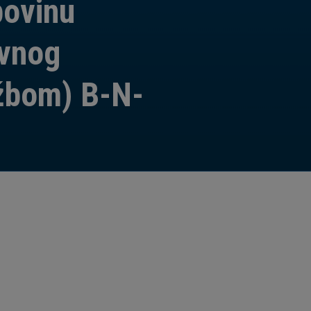
povinu
avnog
žbom) B-N-