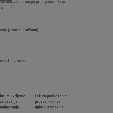
2202488, zastupano po predsjednici Uprave
 sljedeći
anja (javnom dražbom)
ovo d.d. Vukovar:
datum i vrijeme
rok za podnošenje
održavanja
prijave i rok za
nadmetanja
uplatu jamčevine