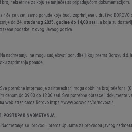
i broj nekretnine za koju se natječe) sa pripadajućom dokumentacijom.
zir će se uzeti samo ponude koje budu zaprimljene u društvo BOROVO d.
asnije do
24. studenog 2025. godine do 14,00 sati
, a koje su dostavl
tražene podatke iz ovog Javnog poziva.
Na nadmetanju ne mogu sudjelovati ponuditelji koji prema Borovu d.d. 
utku zaprimanja ponude.
Sve potrebne informacije zainteresirani mogu dobiti na broj telefona:
im danom do 09.00 do 12.00 sati. Sve potrebne obrasce i dokumente 
 na web stranicama Borovo https://www.borovo.hr/hr/novosti/.
POSTUPAK NADMETANJA
.
Nadmetanje se provodi i prema Uputama za provedbu javnog nadmetan