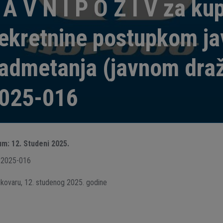
 A V N I P O Z I V za ku
ekretnine postupkom j
admetanja (javnom dra
025-016
um:
12.
Studeni
2025.
-2025-016
kovaru, 12. studenog 2025. godine