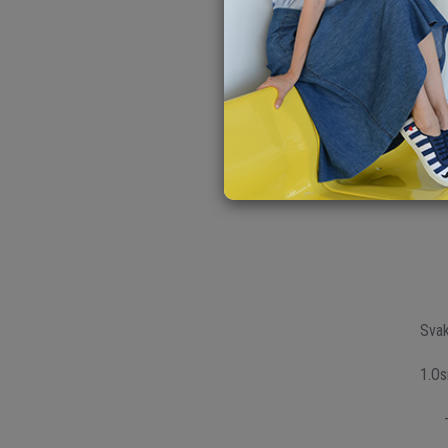
Svak
1.Os
- pu