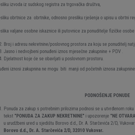
esliku izvoda iz sudskog registra za trgovačka društva,
esliku obrtnice za obrtnike, odnosno presliku rješenja o upisu u obrtni re
eslika valjane osobne iskaznice ili putovnice za ponuditelje fizičke osobe 
Broj i adresu nekretnine/poslovnog prostora za koju se ponuditelj natj
Jasno i nedvojbeni ponuđeni iznos mjesečne zakupnine + PDV .
Djelatnost koje će se obavljati u poslovnom prostoru.
đeni iznosi zakupnina ne mogu biti manji od početnih iznosa zakupnine
PODNOŠENJE PONUDE
Ponuda za zakup s potrebnim prilozima podnosi se u utvrđenom roku u
tekst
"PONUDA ZA ZAKUP NEKRETNINE"
i upozorenje
"NE OTVARA
u urudžbeni ured u sjedištu Borovo d.d., Dr. A. Starčevića 2/D, Vuko
Borovo d.d., Dr. A. Starčevića 2/D, 32010 Vukovar.