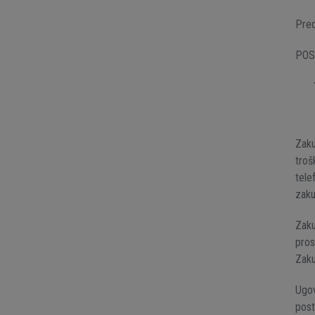
Pred
POS
Zaku
troš
tele
zaku
Zaku
pros
Zaku
Ugov
post