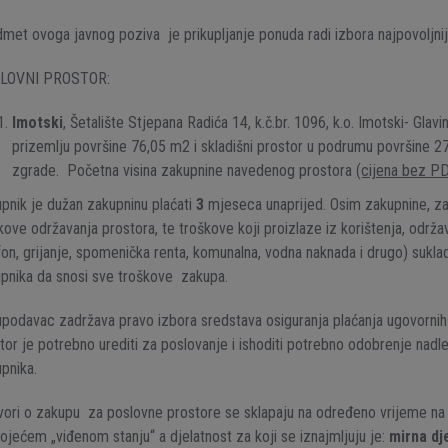
met ovoga javnog poziva je prikupljanje ponuda radi izbora najpovoljni
LOVNI PROSTOR:
Imotski
, Šetalište Stjepana Radića 14, k.č.br. 1096, k.o. Imotski- Glavin
prizemlju površine 76,05 m2 i skladišni prostor u podrumu površine 2
zgrade. Početna visina zakupnine navedenog prostora
(cijena bez P
pnik je dužan zakupninu plaćati
3
mjeseca unaprijed. Osim zakupnine, za
kove održavanja prostora, te troškove koji proizlaze iz korištenja, održav
fon, grijanje, spomenička renta, komunalna, vodna naknada i drugo) suk
pnika da snosi sve troškove zakupa.
podavac zadržava pravo izbora sredstava osiguranja plaćanja ugovornih
tor je potrebno urediti za poslovanje i ishoditi potrebno odobrenje nadlež
pnika.
ori o zakupu za poslovne prostore se sklapaju na određeno vrijeme na
ojećem „viđenom stanju“ a djelatnost za koji se iznajmljuju je:
mirna dj