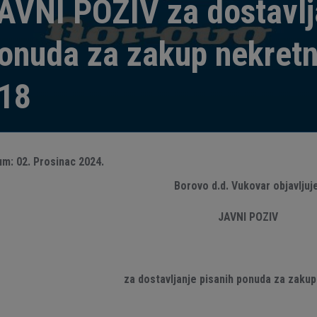
AVNI POZIV za dostavlj
onuda za zakup nekret
18
um:
02.
Prosinac
2024.
Borovo d.d. Vukovar objavljuj
JAVNI POZIV
za dostavljanje
pisanih ponuda za zakup