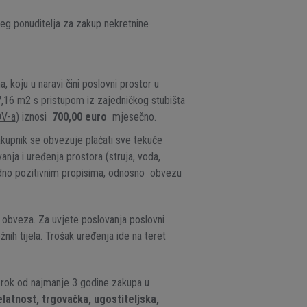
jeg ponuditelja za zakup nekretnine
a, koju u naravi čini poslovni prostor u
7,16 m2 s pristupom iz zajedničkog stubišta
DV-a
) iznosi
700,00 euro
mjesečno.
kupnik se obvezuje plaćati sve tekuće
anja i uređenja prostora (struja, voda,
ladno pozitivnim propisima, odnosno obvezu
 obveza. Za uvjete poslovanja poslovni
nih tijela. Trošak uređenja ide na teret
 rok od najmanje 3 godine zakupa u
elatnost, trgovačka, ugostiteljska,