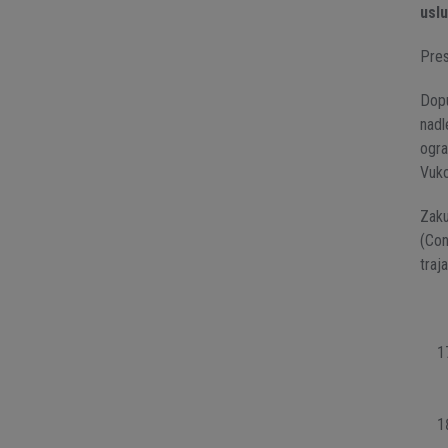
usl
Pres
Dopu
nadl
ogra
Vuko
Zaku
(Con
traj