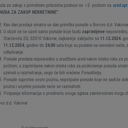
da za zakup s potrebnim prilozima podnosi se i E- poštom na:
ured.up
NUDA ZA ZAKUP NEKRETNINE"
Kao dan predaje smatra se dan primitka ponude u Borovo d.d. Vukovar
U obzir će se uzeti samo ponude koje budu
zaprimljene
neposredno, 
Starčevića 2D, 32010 Vukovar, najkasnije zaključno sa
11.12.2024.
go
11.12.2024.
godine do
24
,
00
sata koje su poslane na navedeni način,
odlučivanje.
Ponude predana neposredno u urudžbeni ured nakon isteka roka za pod
poštom, a zaprimljene nakon isteka roka za podnošenje ponuda smatr
uzimati u razmatranje, nego će biti vraćene Ponuditelju.
Ponude suprotne ovom pozivu, nepotpune ponude koje ne sadrže do
pozivu i uvjetne ponude neće se razmatrati.
Potpunije informacije o predmetu ovoga oglasa zainteresirani mogu d
vo d.d. Vukovar