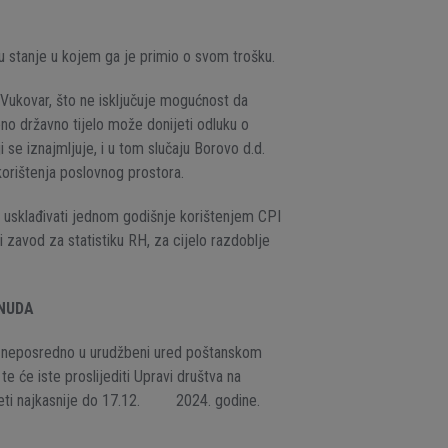
u stanje u kojem ga je primio o svom trošku.
Vukovar, što ne isključuje mogućnost da
eno državno tijelo može donijeti odluku o
 se iznajmljuje, i u tom slučaju Borovo d.d.
orištenja poslovnog prostora.
a usklađivati jednom godišnje korištenjem CPI
 zavod za statistiku RH, za cijelo razdoblje
ONUDA
 neposredno u urudžbeni ured poštanskom
e će iste proslijediti Upravi društva na
eti najkasnije do 17.12.
2024. godine.