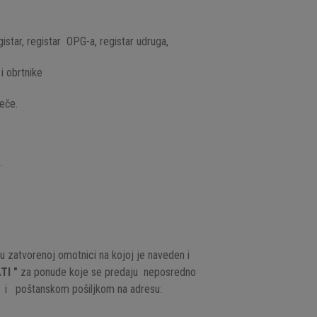
gistar, registar OPG-a, registar udruga,
i obrtnike
eče.
.
 zatvorenoj omotnici na kojoj je naveden i
TI "
za ponude koje se predaju neposredno
var i poštanskom pošiljkom na adresu: