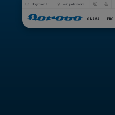
info@borovo.hr
Naše prodavaonice
O NAMA
PRO