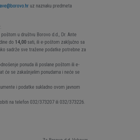
rave@borovo.hr
uz naznaku predmeta
.
poštom u društvu Borovo d.d., Dr. Ante
dine do
14,00
sati, ili e-poštom zaključno sa
 ako sadrže sve tražene podatke potrebne za
nošenje ponuda ili poslane poštom ili e-
at će se zakašnjelim ponudama i neće se
kumente i podatke sukladno ovom javnom
obiti na telefon 032/373207 ili 032/373226.