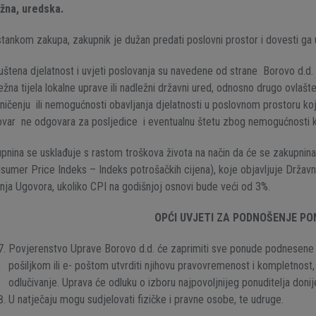
užna, uredska.
tankom zakupa, zakupnik je dužan predati poslovni prostor i dovesti ga 
štena djelatnost i uvjeti poslovanja su navedene od strane Borovo d.d. 
ežna tijela lokalne uprave ili nadležni državni ured, odnosno drugo ovlašt
ničenju ili nemogućnosti obavljanja djelatnosti u poslovnom prostoru koji
var ne odgovara za posljedice i eventualnu štetu zbog nemogućnosti k
pnina se usklađuje s rastom troškova života na način da će se zakupnin
sumer Price Indeks – Indeks potrošačkih cijena), koje objavljuje Državni
anja Ugovora, ukoliko CPI na godišnjoj osnovi bude veći od 3%.
OPĆI UVJETI ZA PODNOŠENJE P
Povjerenstvo Uprave Borovo d.d. će zaprimiti sve ponude podnesene
pošiljkom ili e- poštom utvrditi njihovu pravovremenost i kompletnost, t
odlučivanje. Uprava će odluku o izboru najpovoljnijeg ponuditelja donij
U natječaju mogu sudjelovati fizičke i pravne osobe, te udruge.