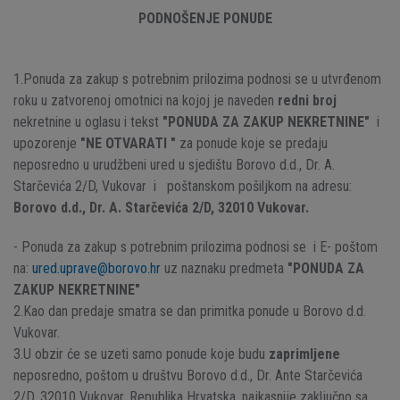
PODNOŠENJE PONUDE
1.Ponuda za zakup s potrebnim prilozima podnosi se u utvrđenom
roku u zatvorenoj omotnici na kojoj je naveden
redni broj
nekretnine u oglasu i tekst
"PONUDA ZA ZAKUP NEKRETNINE"
i
upozorenje
"NE OTVARATI "
za ponude koje se predaju
neposredno u
urudžbeni ured u sjedištu Borovo d.d., Dr. A.
Starčevića 2/D, Vukovar i poštanskom pošiljkom na adresu:
Borovo d.d., Dr. A. Starčevića 2/D, 32010 Vukovar.
- Ponuda za zakup s potrebnim prilozima podnosi se i E- poštom
na:
ured.uprave@borovo.hr
uz naznaku predmeta
"PONUDA ZA
ZAKUP NEKRETNINE"
2.Kao dan predaje smatra se dan primitka ponude u Borovo d.d.
Vukovar.
3.U obzir će se uzeti samo ponude koje budu
zaprimljene
neposredno, poštom u društvu Borovo d.d., Dr. Ante Starčevića
2/D, 32010 Vukovar, Republika Hrvatska, najkasnije zaključno sa