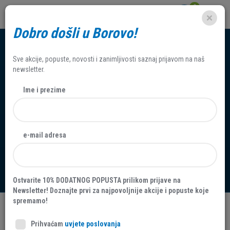
0
Dobro došli u Borovo!
Sve akcije, popuste, novosti i zanimljivosti saznaj prijavom na naš
newsletter.
Ime i prezime
JAVNI POZIV za dostavljanje
e-mail adresa
pisanih ponuda za zakup
nekretnine N-2022-02
Ostvarite 10% DODATNOG POPUSTA prilikom prijave na
Newsletter! Doznajte prvi za najpovoljnije akcije i popuste koje
spremamo!
Datum:
17.
Ožujak
2022.
Prihvaćam
uvjete poslovanja