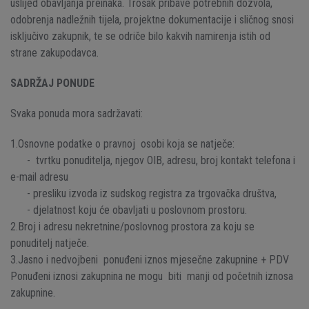
uslijed obavljanja preinaka. Trošak pribave potrebnih dozvola,
odobrenja nadležnih tijela, projektne dokumentacije i sličnog snosi
isključivo zakupnik, te se odriče bilo kakvih namirenja istih od
strane zakupodavca.
SADRŽAJ PONUDE
Svaka ponuda mora sadržavati:
1.Osnovne podatke o pravnoj osobi koja se natječe:
- tvrtku ponuditelja, njegov OIB, adresu, broj kontakt telefona i
e-mail adresu
- presliku izvoda iz sudskog registra za trgovačka društva,
- djelatnost koju će obavljati u poslovnom prostoru.
2.Broj i adresu nekretnine/poslovnog prostora za koju se
ponuditelj natječe.
3.Jasno i nedvojbeni ponuđeni iznos mjesečne zakupnine + PDV
Ponuđeni iznosi zakupnina ne mogu biti manji od početnih iznosa
zakupnine.