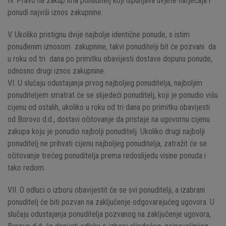
IV. Pravo na zakup ima ponuditelj koji ispunjava uvjete natječaja i
ponudi najviši iznos zakupnine.
V.
Ukoliko pristignu dvije najbolje identične ponude, s istim
ponuđenim iznosom zakupnine, takvi ponuditelji bit će pozvani da
u roku od tri dana po primitku obavijesti dostave dopunu ponude,
odnosno drugi iznos zakupnine.
VI. U slučaju odustajanja prvog najboljeg ponuditelja, najboljim
ponuditeljem smatrat će se slijedeći ponuditelj, koji je ponudio višu
cijenu od ostalih, ukoliko u roku od tri dana po primitku obavijesti
od Borovo d.d., dostavi očitovanje da pristaje na ugovornu cijenu
zakupa koju je ponudio najbolji ponuditelj. Ukoliko drugi najbolji
ponuditelj ne prihvati cijenu najboljeg ponuditelja, zatražit će se
očitovanje trećeg ponuditelja prema redoslijedu visine ponuda i
tako redom.
VII. O odluci o izboru obavijestit će se svi ponuditelji, a izabrani
ponuditelj će biti pozvan na zaključenje odgovarajućeg ugovora.
U
slučaju odustajanja ponuditelja pozvanog na zaključenje ugovora,