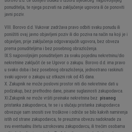
Borovo d.d. će donijeti odluku o izboru sljedećeg najpovoljnijeg
ponuditelja, te njega pozvati na zaključenje ugovora ili će ponoviti
javni poziv.
VIII. Borovo d.d. Vukovar zadržava pravo odbiti svaku ponudu ili
poništiti ovaj javno objavljeni poziv ili dio poziva na način na koji je i
objavljen, prije zaključenja odgovarajućih ugovora, bez obveza
prema ponuditeljima i bez posebnog obrazloženja.
IX.S najpovoljnijim ponuditeljem za svaku pojedinu nekretninu/dio
nekretnine zaključit će se Ugovor o zakupu. Borovo d.d. ima pravo
u svako doba i bez posebnog obrazloženja, jednostrano raskinuti
svaki ugovor o zakupu uz otkazni rok od 45 dana.
X. Zakupnik ne može poslovni prostor niti dio nekretnine dati u
podzakup, bez prethodno dane, pisane suglasnosti zakupodavca.
XI.Zakupnik ne može vršiti preinake nekretnina bez
pisanog
pristanka zakupodavca, te se i u slučaju pristanka zakupodavca
obvezuje sam snositi sve troškove i odriče se bilo kakvih namirenja
istih od strane zakupodavca, te preuzima obvezu nadoknade za
svu eventualnu štetu uzrokovanu zakupodavcu, ili trećim osobama