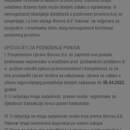
Republike Hrvatske ili nadležni državni ured, odnosno drugo
ovlašteno državno tijelo može donijeti odluku o ograničenju ili
nemogućnosti obavljanja djelatnosti u poslovnom prostoru koji se
iznajmljuje, i u tom slučaju Borovo d.d. Vukovar ne odgovara za
posljedice i eventualnu štetu zbog nemogućnosti korištenja
poslovnog prostora.
OPĆI UVJETI ZA PODNOŠENJE PONUDA
I. Povjerenstvo Uprave Borovo d.d. će zaprimiti sve ponude
podnesene neposredno u urudžbeni ured poštanskom pošiljkom ili
e- poštom utvrditi njihovu pravovremenost i kompletnost, te će
iste proslijediti Upravi društva na odlučivanje. Uprava će odluku o
izboru najpovoljnijeg ponuditelja donijeti najkasnije do
05.04.2022.
godine.
II. U natječaju mogu sudjelovati pravne osobe registrirane za
djelatnost transakcije novca putem bankomata.
III. U natječaju ne mogu sudjelovati osobe koje prema Borovu d.d.
Vukovar imaju neizmirena dugovanja po osnovi zakupa.