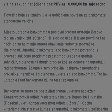
visina zakupnine:
(cijena bez PDV-a)
10.000,00 kn mjesečno.
Površina koja se iznajmljuje je uobičajena površina za bankomate
standardne veličine.
Mjesto ugradnje bankomata u poslovni prostor utvrđuje Borovo
d.d. na vanjski zid (Stjenci) ili izlog do ulice ili javne površine i na
način da se najmanje ometa obavljanje redovite trgovačke
djelatnosti. Ugradnju bankomata i rad bankomata potrebno je
provesti sukladno propisima prostornog uređenja gradnje,
tehničkih, sigurnosnih i drugih propisa koji se odnose na ugradnju i
rad bankomata. Zakupnik sam pribavlja i osigurava neophodne
priključke, tehničke i sigurnosne uvjete za rad bankomata. Trošak
ugradnje i rad bankomata idu na teret zakupnika.
Bankomat se mora se postavljati prema uvjetima nadležnih
Konzervatorskih odjela Ministarstva kulture Republike Hrvatske
(Posebni uvjeti Konzervatorskog odjela u Zadru) i Općim
kriterijima Ministarstva kulture za ugradnju bankomata u zaštićenim