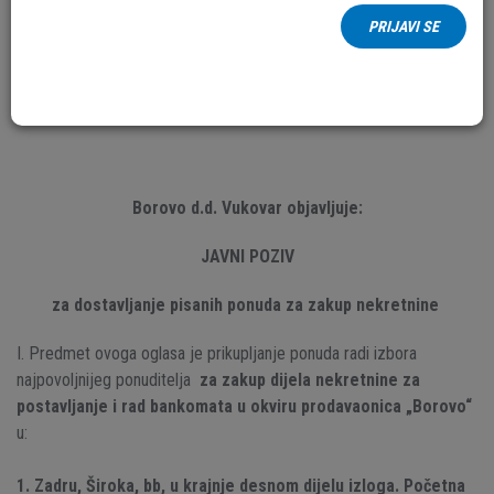
Broj: B-N-2022-02
PRIJAVI SE
Vukovar, 17.03.2022. godine
Predmet: Objava oglasa
Borovo d.d. Vukovar objavljuje:
JAVNI POZIV
za dostavljanje
pisanih ponuda za zakup nekretnine
I. Predmet ovoga oglasa je prikupljanje ponuda radi izbora
najpovoljnijeg ponuditelja
za zakup dijela nekretnine za
postavljanje i rad bankomata u okviru prodavaonica „Borovo“
u:
1. Zadru, Široka, bb, u krajnje desnom dijelu izloga. Početna