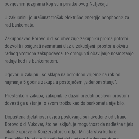
povijesnim jezgrama koji su u privitku ovog Natječaja.
U zakupninu je uračunat trošak električne energije neophodne za
rad bankomata.
Zakupodavac Borovo d.d. se obvezuje zakupniku prema potrebi
dozvoliti i osigurati nesmetani ulaz u zakupljeni prostor u okviru
radnog vremena zakupodavca, te omogućiti obavljanje nesmetanje
radnje kod i s bankomatom.
Ugovori o zakupu se sklapa na određeno vrijeme na rok od
najmanje 5 godina zakupa u postojećem „viđenom stanju“.
Prestankom zakupa, zakupnik je dužan predati poslovni prostor i
dovesti ga u stanje o svom trošku kao da bankomata nije bilo.
Dopuštena djelatnost i uvjeti poslovanja su navedene od strane
Borovo d.d. Vukovar, što ne isključuje mogućnost da nadležna tijela
lokalne uprave ili Konzervatorski odjel Ministarstva kulture